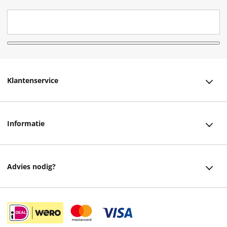
Klantenservice
Klantenservice
Informatie
Bestellen
Over ons
Bezorging
Advies nodig?
Vacatures
Betalen
Facebook
Winkels en openingstijden
Retourneren
Instagram
Cadeaukaart