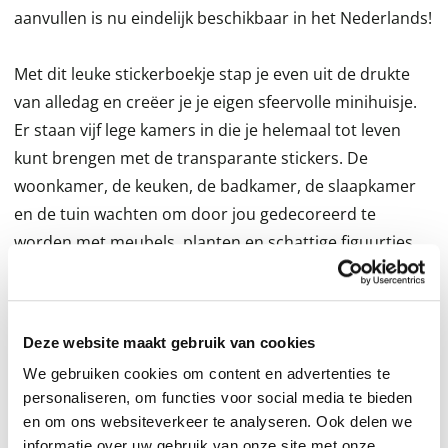
aanvullen is nu eindelijk beschikbaar in het Nederlands!
Met dit leuke stickerboekje stap je even uit de drukte
van alledag en creëer je je eigen sfeervolle minihuisje.
Er staan vijf lege kamers in die je helemaal tot leven
kunt brengen met de transparante stickers. De
woonkamer, de keuken, de badkamer, de slaapkamer
en de tuin wachten om door jou gedecoreerd te
worden met meubels, planten en schattige figuurtjes.
Bovendien zit er een handig pincet bij het boekje
waarmee je de stickers makkelijk op de juiste plek kunt
Deze website maakt gebruik van cookies
plakken.
We gebruiken cookies om content en advertenties te
personaliseren, om functies voor social media te bieden
Wil je je hoofd leegmaken, even weg van het scrollen en
en om ons websiteverkeer te analyseren. Ook delen we
helemaal opgaan in een mindful activiteit? Dit
informatie over uw gebruik van onze site met onze