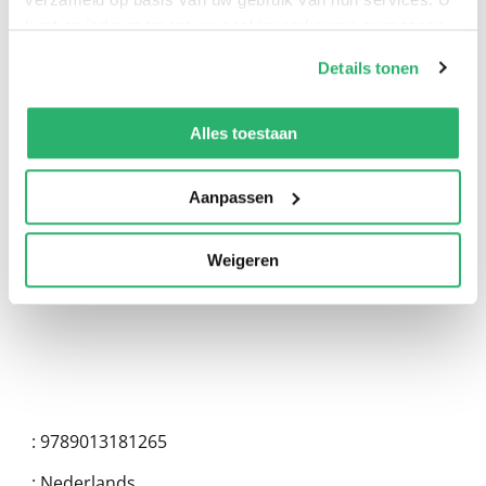
kunt op ieder moment uw cookievoorkeuren aanpassen
op onze
cookiebeleid pagina
.
Details tonen
We werken samen met
13 derden
die uw gegevens
kunnen ontvangen en verwerken.
Alles toestaan
0
|
0
Aanpassen
Weigeren
:
9789013181265
:
Nederlands