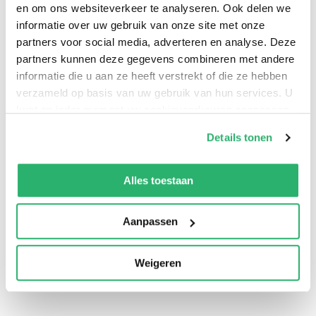
de lezer genadeloos meesleurt en niet meer laat
en om ons websiteverkeer te analyseren. Ook delen we
ontsnappen.
informatie over uw gebruik van onze site met onze
partners voor social media, adverteren en analyse. Deze
partners kunnen deze gegevens combineren met andere
informatie die u aan ze heeft verstrekt of die ze hebben
verzameld op basis van uw gebruik van hun services. U
‘Subtiel en meeslepend: gaat dat wel samen? Ja! Dit
kunt op ieder moment uw cookievoorkeuren aanpassen
is een absoluut puntgave debuutroman.’ – Pauline
op onze
cookiebeleid pagina
.
Details tonen
Slot
We werken samen met
13 derden
die uw gegevens
kunnen ontvangen en verwerken.
Alles toestaan
‘Lidewey van Noord is een groot schrijfster.
Aanpassen
Onontkoombaar. De lezer wordt de bladzijden
ingetrokken en kan er pas na de laatste regel weer
Weigeren
uit. Wat een geweldig boek.’ – Hans Dorrestijn