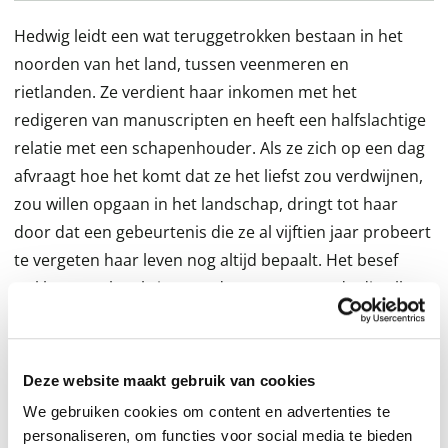
Hedwig leidt een wat teruggetrokken bestaan in het
noorden van het land, tussen veenmeren en
rietlanden. Ze verdient haar inkomen met het
redigeren van manuscripten en heeft een halfslachtige
relatie met een schapenhouder. Als ze zich op een dag
afvraagt hoe het komt dat ze het liefst zou verdwijnen,
zou willen opgaan in het landschap, dringt tot haar
door dat een gebeurtenis die ze al vijftien jaar probeert
te vergeten haar leven nog altijd bepaalt. Het besef
wakkert een krachtige woede aan, een woede die elk
moment tot uitbarsting kan komen.
Zonder de poëtische schoonheid van het
Deze website maakt gebruik van cookies
veenlandschap uit het oog te verliezen, vertelt Lidewey
We gebruiken cookies om content en advertenties te
van Noord in deze vlijmscherpe roman een verhaal dat
personaliseren, om functies voor social media te bieden