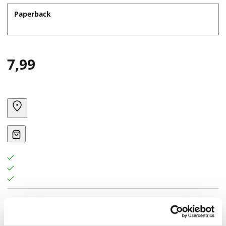
Paperback
7,99
Johan en Allis ontmoeten een vreemde snoeshaan die
beweert een duivelspenning te bezitten, een muntstuk