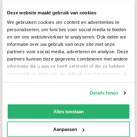
dat wat er ook gebeurt, altijd naar zn eigenaar
Deze website maakt gebruik van cookies
terugkeert. Het lijkt een zegen, maar in werkelijkheid is
het een vloek. Wanneer de jongeman de
We gebruiken cookies om content en advertenties te
personaliseren, om functies voor social media te bieden
duivelskunsten wil tonen, blijkt het lot hem gunstig
en om ons websiteverkeer te analyseren. Ook delen we
gezind. De penning belandt bij Allis. Die is niet onder de
informatie over uw gebruik van onze site met onze
indruk. Maar wanneer de snoeshaan de volgende
partners voor social media, adverteren en analyse. Deze
ochtend dood gevonden wordt, heeft Johan alle reden
partners kunnen deze gegevens combineren met andere
om zich ernstig zorgen te maken...
informatie die u aan ze heeft verstrekt of die ze hebben
verzameld op basis van uw gebruik van hun services. U
kunt op ieder moment uw cookievoorkeuren aanpassen
op onze
cookiebeleid pagina
.
Details tonen
We werken samen met
13 derden
die uw gegevens
kunnen ontvangen en verwerken.
Alles toestaan
Aanpassen