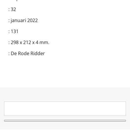
:
32
:
januari 2022
:
131
:
298 x 212 x 4 mm.
:
De Rode Ridder