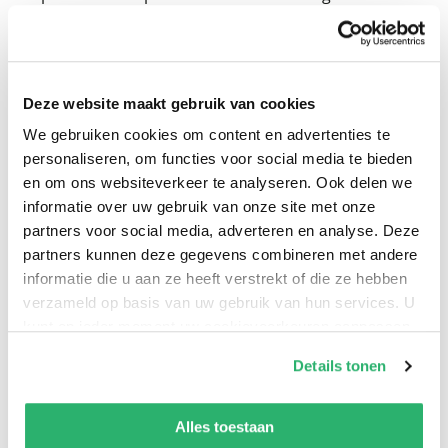
Maar tijdens een signeersessie wordt de selder voor de
ogen van Susan door twee als konijnen verkleedde
valsaards gestolen. Susan, Piet Pienter en Bert Bibber
Deze website maakt gebruik van cookies
zetten de achtervolging in en weten de selder te
bevrijden, maar even later loopt een rare Mongool
We gebruiken cookies om content en advertenties te
personaliseren, om functies voor social media te bieden
ermee weg. Gino Cipolla is ontroostbaar, zeker
en om ons websiteverkeer te analyseren. Ook delen we
wanneer het losgeld zo waanzinnig hoog blijkt dat
informatie over uw gebruik van onze site met onze
niemand in staat is het te betalen. Dat is echter zonder
partners voor social media, adverteren en analyse. Deze
Susan gerekend. Niet dat zij bereid is om het fortuin op
partners kunnen deze gegevens combineren met andere
te hoesten, maar ze gaat wel met Piet en Bert achter de
informatie die u aan ze heeft verstrekt of die ze hebben
ontvoerders aan.
verzameld op basis van uw gebruik van hun services. U
kunt op ieder moment uw cookievoorkeuren aanpassen
op onze
cookiebeleid pagina
.
Details tonen
We werken samen met
13 derden
die uw gegevens
kunnen ontvangen en verwerken.
Alles toestaan