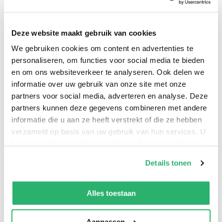
levensthema’s: liefde, gezondheid, werk, financiële
toestand en de tijdspanne waarin de gebeurtenissen
zich voordoen. Bij elk thema is er een verwijzing naar
Deze website maakt gebruik van cookies
de astrologie, de alchemie, de bloemensymboliek, de
We gebruiken cookies om content en advertenties te
betekenis van letters en getallen en de invloed van
personaliseren, om functies voor social media te bieden
edelstenen en metalen. Eenvoudige taferelen
en om ons websiteverkeer te analyseren. Ook delen we
informatie over uw gebruik van onze site met onze
verduidelijken levensechte situaties. De Grote
partners voor social media, adverteren en analyse. Deze
Lenormand oogt op het eerste zicht heel
partners kunnen deze gegevens combineren met andere
gecompliceerd. Maar... zoals Erna Droesbeke destijds
informatie die u aan ze heeft verstrekt of die ze hebben
(1987) het basis boek schreef om de 36 Kleine
verzameld op basis van uw gebruik van hun services. U
Lenormandkaarten te leren interpreteren, zo
kunt op ieder moment uw cookievoorkeuren aanpassen
presenteert ze de lezer met dit boek over de Grote
op onze
cookiebeleid pagina
.
Details tonen
Lenormand een uitermate krachtig
We werken samen met
13 derden
die uw gegevens
duidingsinstrument. Het is haar verdienste dat het spel
kunnen ontvangen en verwerken.
Alles toestaan
van de Grote Lenormandkaarten van nu af aan
toegankelijk is voor al wie het mysterie van het leven wil
Aanpassen