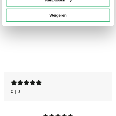
ontsluieren. De Grote Lenormand wordt op die manier
een inwijding in de kunst van het kaartleggen én
Weigeren
voorspellen. In deze set: 54 kaarten + praktisch
handboek
0
|
0