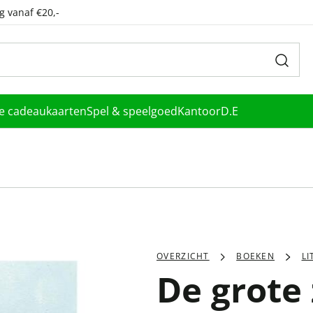
g vanaf €20,-
le cadeaukaarten
Spel & speelgoed
Kantoor
D.E
OVERZICHT
BOEKEN
L
De grote