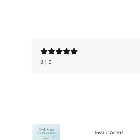
0
|
0
:
Ewald Arenz