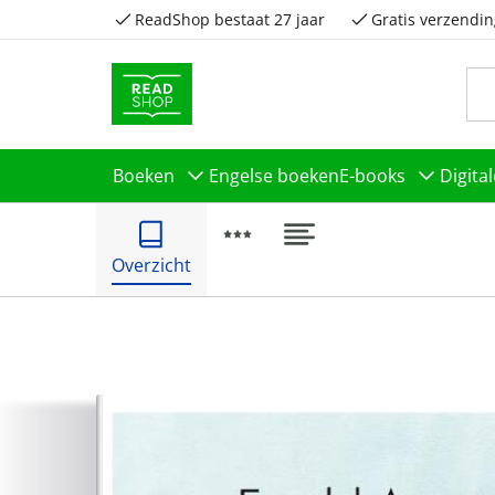
ReadShop bestaat 27 jaar
Gratis verzendin
Boeken
Engelse boeken
E-books
Digita
Overzicht