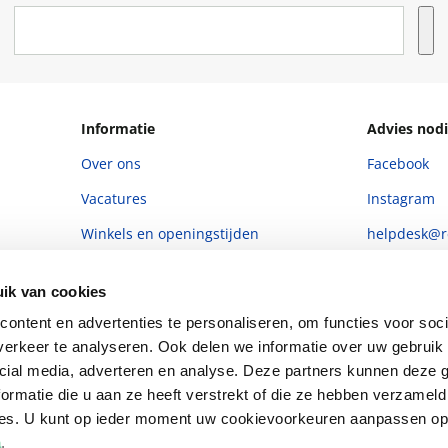
Informatie
Advies nodi
Over ons
Facebook
Vacatures
Instagram
Winkels en openingstijden
helpdesk@r
Cadeaukaart
088 - 133 84
ik van cookies
Ondernemer worden
ontent en advertenties te personaliseren, om functies voor soci
Vulnerability Disclosure policy
erkeer te analyseren. Ook delen we informatie over uw gebruik 
cial media, adverteren en analyse. Deze partners kunnen deze
ormatie die u aan ze heeft verstrekt of die ze hebben verzameld
ces. U kunt op ieder moment uw cookievoorkeuren aanpassen o
a
.