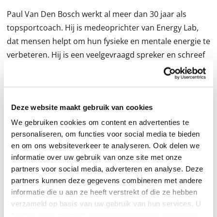
Paul Van Den Bosch werkt al meer dan 30 jaar als
topsportcoach. Hij is medeoprichter van Energy Lab,
dat mensen helpt om hun fysieke en mentale energie te
verbeteren. Hij is een veelgevraagd spreker en schreef
meerdere bestsellers over training, coaching en
leadership.
Zijn dochter Carolien is professioneel spreker en
Deze website maakt gebruik van cookies
trainer bij Better Minds at Work. Vanuit haar expertise
rond fysiek en mentaal welzijn, inspireert ze
We gebruiken cookies om content en advertenties te
personaliseren, om functies voor social media te bieden
organisaties om de veerkracht van hun medewerkers
en om ons websiteverkeer te analyseren. Ook delen we
te versterken.
informatie over uw gebruik van onze site met onze
In dit boek behandelen de auteurs alle vragen en
partners voor social media, adverteren en analyse. Deze
obstakels die mensen overvallen inzake gezondheid op
partners kunnen deze gegevens combineren met andere
elk moment van de dag, van het wakker worden ’s
informatie die u aan ze heeft verstrekt of die ze hebben
morgens tot het slapengaan ’s avonds. Over voeding,
verzameld op basis van uw gebruik van hun services. U
kunt op ieder moment uw cookievoorkeuren aanpassen