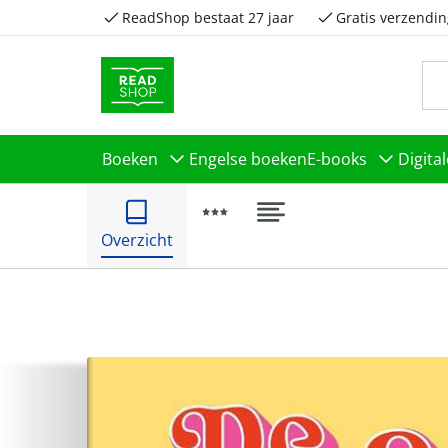
ReadShop bestaat 27 jaar
Gratis verzendin
Boeken
Engelse boeken
E-books
Digita
Overzicht