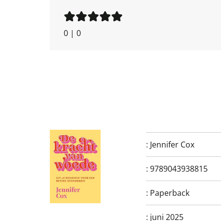
0
|
0
:
Jennifer Cox
:
9789043938815
:
Paperback
:
juni 2025