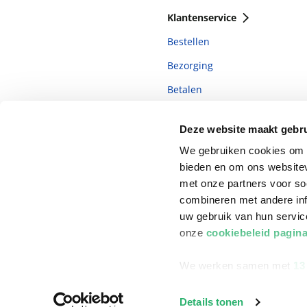
Klantenservice
Bestellen
Bezorging
Betalen
Retourneren
Deze website maakt gebru
Veelgestelde vragen
We gebruiken cookies om c
bieden en om ons websitev
met onze partners voor so
combineren met andere inf
uw gebruik van hun servi
onze
cookiebeleid pagin
We werken samen met
13
©
2026
ReadShop
Details tonen