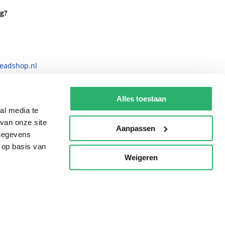
g?
eadshop.nl
 32
Alles toestaan
al media te
van onze site
Aanpassen
 gegevens
 op basis van
Weigeren
p
voorwaarden
Privacy
Cookies
Disclaimer