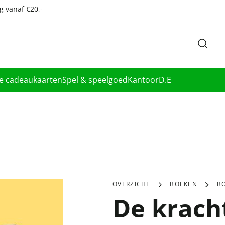
g vanaf €20,-
le cadeaukaarten
Spel & speelgoed
Kantoor
D.E
OVERZICHT
BOEKEN
B
De krach