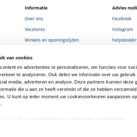
Informatie
Advies nodi
Over ons
Facebook
Vacatures
Instagram
Winkels en openingstijden
helpdesk@r
Cadeaukaart
088 - 133 84
ik van cookies
Ondernemer worden
ontent en advertenties te personaliseren, om functies voor soci
Vulnerability Disclosure policy
erkeer te analyseren. Ook delen we informatie over uw gebruik 
cial media, adverteren en analyse. Deze partners kunnen deze
ormatie die u aan ze heeft verstrekt of die ze hebben verzameld
ces. U kunt op ieder moment uw cookievoorkeuren aanpassen o
a
.
 derden
die uw gegevens kunnen ontvangen en verwerken.
Algemene 