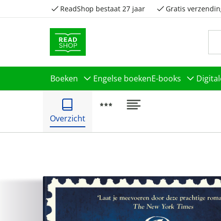
ReadShop bestaat 27 jaar
Gratis verzendin
Boeken
Engelse boeken
E-books
Digita
Overzicht