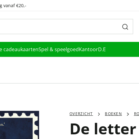
g vanaf €20,-
le cadeaukaarten
Spel & speelgoed
Kantoor
D.E
OVERZICHT
BOEKEN
R
De lette