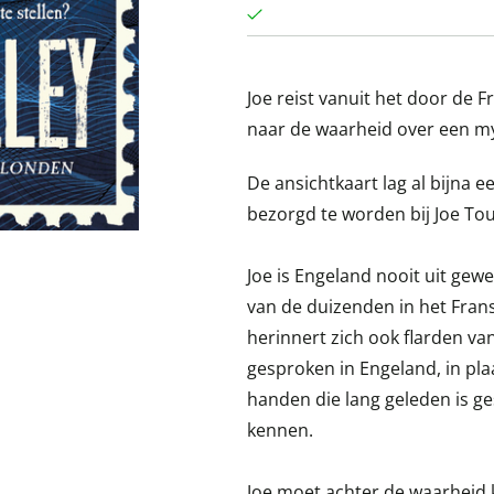
Joe reist vanuit het door de F
naar de waarheid over een my
De ansichtkaart lag al bijna
bezorgd te worden bij Joe Tou
Joe is Engeland nooit uit gewee
van de duizenden in het Franse
herinnert zich ook flarden va
gesproken in Engeland, in plaa
handen die lang geleden is g
kennen.
Joe moet achter de waarheid 