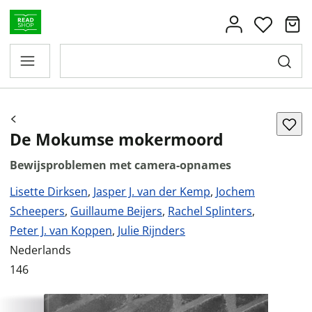
De Mokumse mokermoord
Bewijsproblemen met camera-opnames
Lisette Dirksen
,
Jasper J. van der Kemp
,
Jochem
Scheepers
,
Guillaume Beijers
,
Rachel Splinters
,
Peter J. van Koppen
,
Julie Rijnders
Nederlands
146