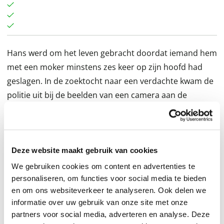
Hans werd om het leven gebracht doordat iemand hem
met een moker minstens zes keer op zijn hoofd had
geslagen. In de zoektocht naar een verdachte kwam de
politie uit bij de beelden van een camera aan de
overkant van de straat. Tussen het tijdstip waarop
Hans voor het laatst werd gezien en het tijdstip waarop
hij werd gevonden was maar één man bij de voordeur
van Hans te zien. Vanaf dat moment bewoog het
Deze website maakt gebruik van cookies
opsporingsonderzoek in de richting van die man. Het
We gebruiken cookies om content en advertenties te
bewijs stapelde zich op tegen de verdachte: getuigen
personaliseren, om functies voor social media te bieden
en om ons websiteverkeer te analyseren. Ook delen we
vertelden de politie over de foute reputatie van de man
informatie over uw gebruik van onze site met onze
en er werd DNA van hem op de moker gevonden. Hij
partners voor social media, adverteren en analyse. Deze
werd veroordeeld tot een gevangenisstraf van zeven