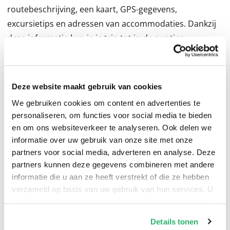
routebeschrijving, een kaart, GPS-gegevens,
excursietips en adressen van accommodaties. Dankzij
deze informatie kun je je trip tot in de puntjes
voorbereiden. Dus duik in de routes, pak je spullen in
en laat het avontuur beginnen. De motorroutes leiden
je door glooiende landschappen, over hoge
Deze website maakt gebruik van cookies
Alpenpassen, langs spectaculaire kusten en allemaal
We gebruiken cookies om content en advertenties te
met schitterende uitzichten. Je komt door gezellige
personaliseren, om functies voor social media te bieden
dorpjes en mooie steden, en hier en daar rijd je off-
en om ons websiteverkeer te analyseren. Ook delen we
road. Een paar voorbeelden? De Route des Grandes
informatie over uw gebruik van onze site met onze
Alpes en de Großglockner-Hochalpenstraße door de
partners voor social media, adverteren en analyse. Deze
partners kunnen deze gegevens combineren met andere
Alpen, langs de mooie Côte dAzur, de lieflijke kust van
informatie die u aan ze heeft verstrekt of die ze hebben
Zuidwest-Engeland of de wilde westkust van Schotland,
verzameld op basis van uw gebruik van hun services. U
slingeren door de Ardennen en het Sauerland,
kunt op ieder moment uw cookievoorkeuren aanpassen
mediterrane sferen in Italië, verrassende tochten door
op onze
cookiebeleid pagina
.
Details tonen
Slovenië en Kroatië en eindeloos toeren door