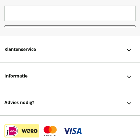
Klantenservice
Klantenservice
Informatie
Bestellen
Over ons
Bezorging
Advies nodig?
Vacatures
Betalen
Facebook
Winkels en openingstijden
Retourneren
Instagram
Cadeaukaart