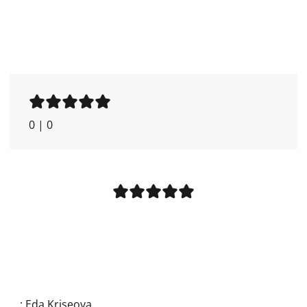
0
|
0
:
Eda Kriseova