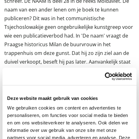
schreef. DE NAAM is deel 28 in de reeks Moldaviet. De
naam van een ander lenen om je boek te kunnen
publiceren? Dit was in het communistische
Tsjechoslowakije geen ongebruikelijke kunstgreep voor
wie een publicatieverbod had. In 'De naam' vraagt de
Praagse historicus Milan de buurvrouw in het
trappenhuis om deze gunst. Dat hij zo zijn ziel aan de
duivel verkoopt, beseft hij pas later. Aanvankelijk staat
hij helemaal achter zijn keuze, maar daarna raakt hij
versterkt in de situatie en is er geen weg terug. Zijn
obsessie met zijn buurvrouw krijgt perverse proporties
die tegelijk komisch en tragisch zijn. De bijna filmische
Deze website maakt gebruik van cookies
plot voltrekt zich voornamelijk op de overloop van de
We gebruiken cookies om content en advertenties te
flat, waarbij het deurspionnetje een grote rol speelt.
personaliseren, om functies voor social media te bieden
Van Eda Kriseova, schrijfster en voormalig adviseur van
en om ons websiteverkeer te analyseren. Ook delen we
informatie over uw gebruik van onze site met onze
de eerste regering na de Fluwelen Revolutie, verscheen
partners voor social media, adverteren en analyse. Deze