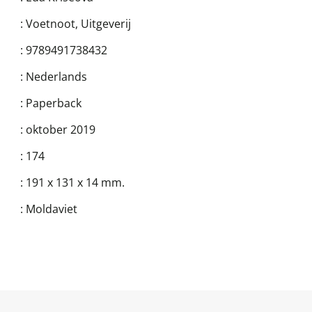
:
Voetnoot, Uitgeverij
:
9789491738432
:
Nederlands
:
Paperback
:
oktober 2019
:
174
:
191 x 131 x 14 mm.
:
Moldaviet