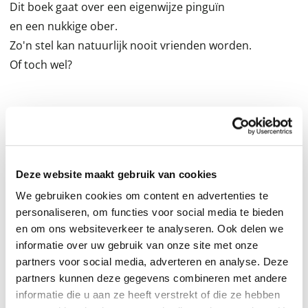
Dit boek gaat over een eigenwijze pinguïn
en een nukkige ober.
Zo'n stel kan natuurlijk nooit vrienden worden.
Of toch wel?
Van tweevoudig Zilveren Griffel-winnares Joukje Akveld
en drievoudig Gouden Penseel-winnaar Jan Jutte die
Deze website maakt gebruik van cookies
eerder samen Het Prentenboek van het Jaar maakten:
We gebruiken cookies om content en advertenties te
Maximiliaan Modderman geeft een feestje.
personaliseren, om functies voor social media te bieden
en om ons websiteverkeer te analyseren. Ook delen we
informatie over uw gebruik van onze site met onze
partners voor social media, adverteren en analyse. Deze
'IJzersterke prenten in klare lijn en frisse kleurvlakken.'
partners kunnen deze gegevens combineren met andere
- Juryrapport Woutertje Pieterse Prijs over de
informatie die u aan ze heeft verstrekt of die ze hebben