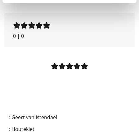
0
|
0
:
Geert van Istendael
:
Houtekiet