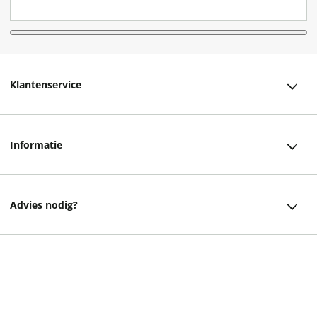
Klantenservice
Klantenservice
Informatie
Bestellen
Over ons
Bezorging
Advies nodig?
Vacatures
Betalen
Facebook
Winkels en openingstijden
Retourneren
22,99
Instagram
Cadeaukaart
Veelgestelde vragen
helpdesk@readshop.nl