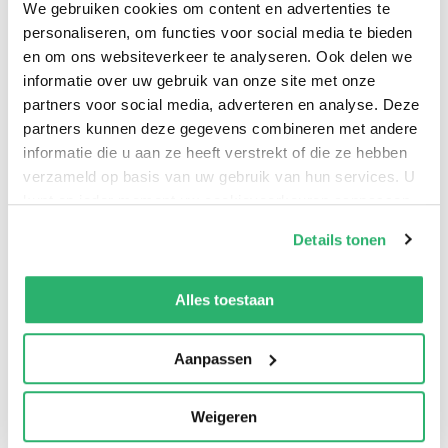
We gebruiken cookies om content en advertenties te
personaliseren, om functies voor social media te bieden
en om ons websiteverkeer te analyseren. Ook delen we
informatie over uw gebruik van onze site met onze
Een lijk in een peperduur pak, met een nog duurder
partners voor social media, adverteren en analyse. Deze
partners kunnen deze gegevens combineren met andere
horloge, gevonden naast een drukke laan in Brussel. De
informatie die u aan ze heeft verstrekt of die ze hebben
dode blijkt een wereldberoemde beverdeskundige te
verzameld op basis van uw gebruik van hun services. U
zijn en koes­tert in het geheim extreemrechtse
kunt op ieder moment uw cookievoorkeuren aanpassen
sympathieën. Was de moordenaar een dolgedraaide
op onze
cookiebeleid pagina
.
Details tonen
ecologist? Of een linkse activist? Commissaris Kluft en
zijn twee brigadiers tasten in het duister. Kunnen zij de
We werken samen met
13 derden
die uw gegevens
kunnen ontvangen en verwerken.
dader vinden? En vatten?
Alles toestaan
Aanpassen
Weigeren