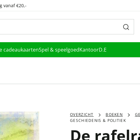
g vanaf €20,-
le cadeaukaarten
Spel & speelgoed
Kantoor
D.E
OVERZICHT
BOEKEN
GE
GESCHIEDENIS & POLITIEK
De rafel