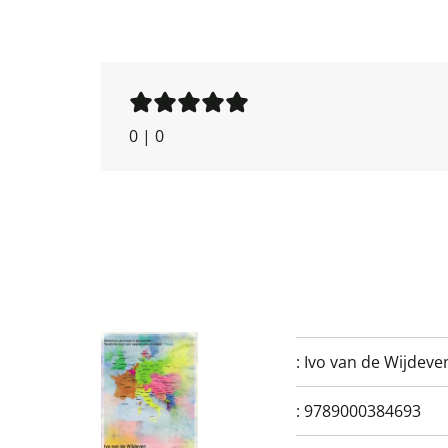
0
|
0
:
Ivo van de Wijdeve
:
9789000384693