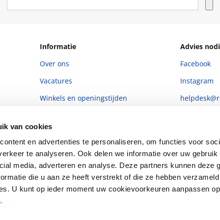
Informatie
Advies nodi
Over ons
Facebook
Vacatures
Instagram
Winkels en openingstijden
helpdesk@r
Cadeaukaart
088 - 133 84
ik van cookies
Ondernemer worden
ontent en advertenties te personaliseren, om functies voor soci
Vulnerability Disclosure policy
erkeer te analyseren. Ook delen we informatie over uw gebruik 
cial media, adverteren en analyse. Deze partners kunnen deze
ormatie die u aan ze heeft verstrekt of die ze hebben verzameld
ces. U kunt op ieder moment uw cookievoorkeuren aanpassen o
a
.