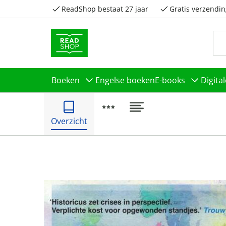
ReadShop bestaat 27 jaar
Gratis verzendin
Boeken
Engelse boeken
E-books
Digita
Overzicht