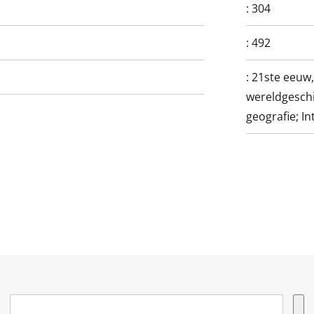
:
304
:
492
:
21ste eeuw,
wereldgeschi
geografie; In