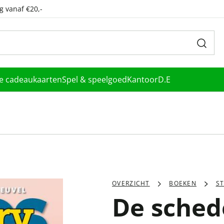
g vanaf €20,-
le cadeaukaarten
Spel & speelgoed
Kantoor
D.E
OVERZICHT
BOEKEN
S
De sched