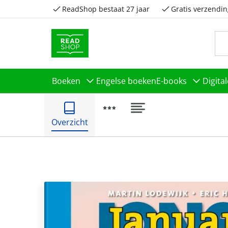
ReadShop bestaat 27 jaar
Gratis verzendin
Boeken
Engelse boeken
E-books
Digita
Overzicht