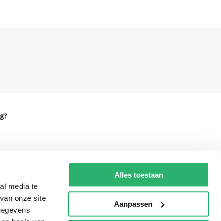
g?
eadshop.nl
Alles toestaan
 32
al media te
van onze site
Aanpassen
 gegevens