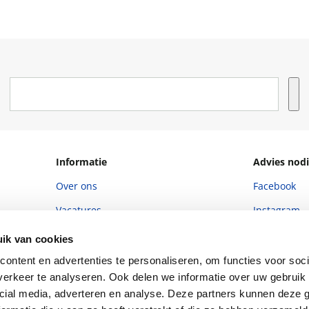
Informatie
Advies nodi
Over ons
Facebook
Vacatures
Instagram
Winkels en openingstijden
helpdesk@r
ik van cookies
Cadeaukaart
088 - 133 84
ontent en advertenties te personaliseren, om functies voor soci
erkeer te analyseren. Ook delen we informatie over uw gebruik 
Ondernemer worden
cial media, adverteren en analyse. Deze partners kunnen deze
Vulnerability Disclosure policy