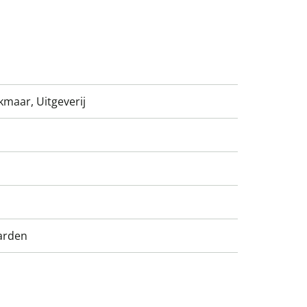
kmaar, Uitgeverij
arden