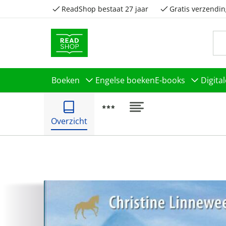
ReadShop bestaat 27 jaar
Gratis verzendin
Boeken
Engelse boeken
E-books
Digita
Overzicht