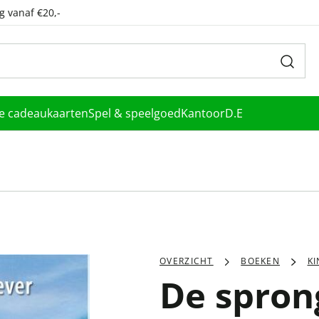
g vanaf €20,-
le cadeaukaarten
Spel & speelgoed
Kantoor
D.E
OVERZICHT
BOEKEN
K
De spron