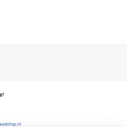
g?
eadshop.nl