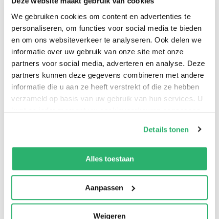
Deze website maakt gebruik van cookies
eerdere grootheden zoals Macedonio Fernández, José
We gebruiken cookies om content en advertenties te
Luís Borges, Olivio Girondo en Olga Orozco. Zij hebben
personaliseren, om functies voor social media te bieden
de basis gelegd voor een moderne, vernieuwende
en om ons websiteverkeer te analyseren. Ook delen we
poëzie.
informatie over uw gebruik van onze site met onze
partners voor social media, adverteren en analyse. Deze
partners kunnen deze gegevens combineren met andere
Dialoog en Vernieuwing
informatie die u aan ze heeft verstrekt of die ze hebben
De traditie van deze dichters is er een van
verzameld op basis van uw gebruik van hun services. U
voortdurende vernieuwing. Ze braken met ritme en
kunt op ieder moment uw cookievoorkeuren aanpassen
syntaxis en gingen de dialoog aan met andere vormen
op onze
cookiebeleid pagina
.
Details tonen
van expressie en gedachten. Dichters uit de jaren
We werken samen met
13 derden
die uw gegevens
dertig, zoals Juarroz en Pizarnik, begonnen met
kunnen ontvangen en verwerken.
Alles toestaan
bijzondere aandacht voor taal. Gelman en Futoransky
legden de nadruk op het alledaagse, terwijl anderen het
Aanpassen
mystieke en transcendente verkenden.
Experimenteren en Inspiratie
Weigeren