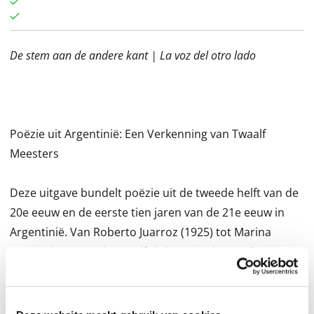
De stem aan de andere kant | La voz del otro lado
Poëzie uit Argentinië: Een Verkenning van Twaalf
Meesters
Deze uitgave bundelt poëzie uit de tweede helft van de
20e eeuw en de eerste tien jaren van de 21e eeuw in
Argentinië. Van Roberto Juarroz (1925) tot Marina
Mariasch (1973), de twaalf dichters in deze collectie
laten zien hoe de Argentijnse poëzie zich in 50 jaar
heeft ontwikkeld. Hun werk is van hoge kwaliteit en
wordt wereldwijd erkend. Dit is mede te danken aan