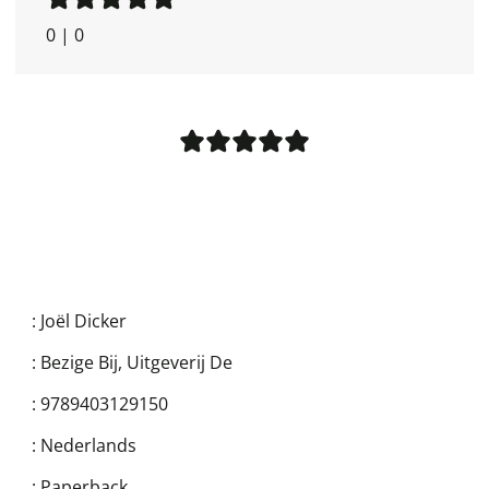
0
|
0
:
Joël Dicker
:
Bezige Bij, Uitgeverij De
:
9789403129150
:
Nederlands
:
Paperback