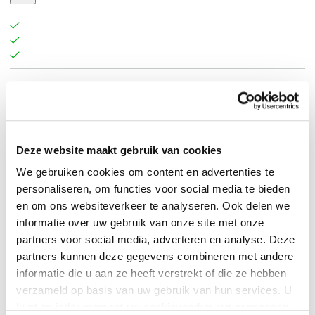
Orphea is een rustige badplaats in de Hamptons, een
paar uur rijden van New York. Een stadje waar niet veel
gebeurt, tot het op de avond van 30 juli 1994 wordt
Deze website maakt gebruik van cookies
opgeschud door een afschuwelijk incident: de
burgemeester van de stad en zijn familie worden thuis
We gebruiken cookies om content en advertenties te
personaliseren, om functies voor social media te bieden
vermoord, evenals een toevallige voorbijganger die
en om ons websiteverkeer te analyseren. Ook delen we
getuige was van de tragedie. Het onderzoek wordt
informatie over uw gebruik van onze site met onze
geleid door twee jonge politieagenten, Jesse Rosenberg
partners voor social media, adverteren en analyse. Deze
en Derek Scott. Ambitieus en vasthoudend weten zij de
partners kunnen deze gegevens combineren met andere
moordenaar te pakken, het bewijs is zeer overtuigend.
informatie die u aan ze heeft verstrekt of die ze hebben
Ze verdienen lof voor hun prestatie en ontvangen zelfs
verzameld op basis van uw gebruik van hun services. U
kunt op ieder moment uw cookievoorkeuren aanpassen
een onderscheiding. Twintig jaar later, in de vroege