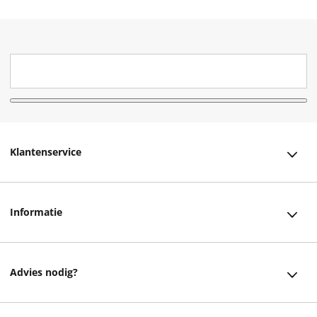
Klantenservice
Klantenservice
Informatie
Bestellen
Over ons
Bezorging
Advies nodig?
Vacatures
Betalen
Facebook