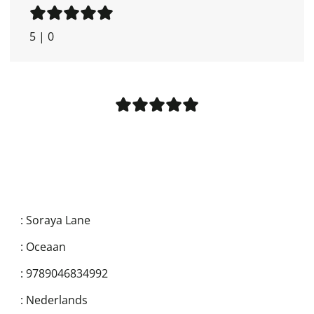
5
|
0
:
Soraya Lane
:
Oceaan
:
9789046834992
:
Nederlands