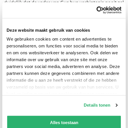
duidelijk dat de vader van Gus hun verbintenis nooit zal
goedkeuren. Toch belooft Gus aan Hope dat ze na zijn
militaire training samen de toekomst zullen delen. Om
de oorlogsdreiging in Frankrijk te ontvluchten, reist
Deze website maakt gebruik van cookies
Hope naar Londen, met een levensveranderend
We gebruiken cookies om content en advertenties te
geheim. Daar ontvangt ze verpletterend nieuws. Zal
personaliseren, om functies voor social media te bieden
Hope in de donkerste dagen van de oorlog de moed
en om ons websiteverkeer te analyseren. Ook delen we
vinden om anderen een betere toekomst te bieden? En
informatie over uw gebruik van onze site met onze
zal haar eigen verhaal van kracht Mia inspireren om
partners voor social media, adverteren en analyse. Deze
partners kunnen deze gegevens combineren met andere
haar hart te volgen?
informatie die u aan ze heeft verstrekt of die ze hebben
verzameld op basis van uw gebruik van hun services. U
kunt op ieder moment uw cookievoorkeuren aanpassen
op onze
cookiebeleid pagina
.
Details tonen
De laatste dochter
is het achtste en laatste deel in de
bestsellerserie
De verloren dochters
, met meeslepende
We werken samen met
13 derden
die uw gegevens
kunnen ontvangen en verwerken.
liefdesgeschiedenissen over de hele wereld. Van
De
Alles toestaan