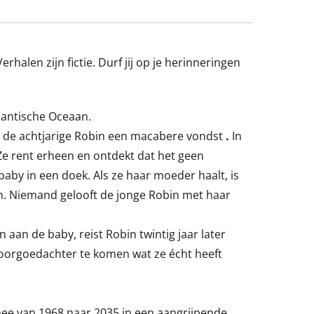
rhalen zijn fictie. Durf jij op je herinneringen
Atlantische Oceaan.
t de achtjarige Robin een macabere vondst
.
In
Ze rent erheen en ontdekt dat het geen
aby in een doek. Als ze haar moeder haalt, is
. Niemand gelooft de jonge Robin met haar
 aan de baby, reist Robin twintig jaar later
voorgoedachter te komen wat ze écht heeft
ee van 1968 naar 2035 in een aangrijpende