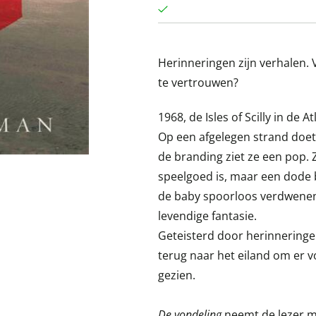
Herinneringen zijn verhalen. Ve
te vertrouwen?
1968, de Isles of Scilly in de 
Op een afgelegen strand doe
de branding ziet ze een pop. 
speelgoed is, maar een dode b
de baby spoorloos verdwenen
levendige fantasie.
Geteisterd door herinneringen
terug naar het eiland om er 
gezien.
De vondeling
neemt de lezer m