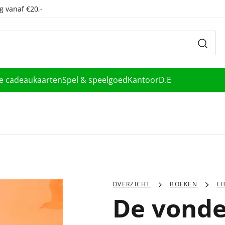
g vanaf €20,-
le cadeaukaarten
Spel & speelgoed
Kantoor
D.E
OVERZICHT
BOEKEN
L
De vonde