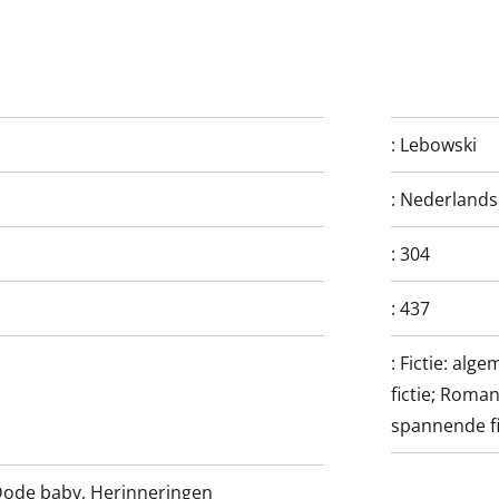
:
Lebowski
:
Nederlands
:
304
:
437
:
Fictie: alg
fictie; Roman
spannende fi
Dode baby, Herinneringen