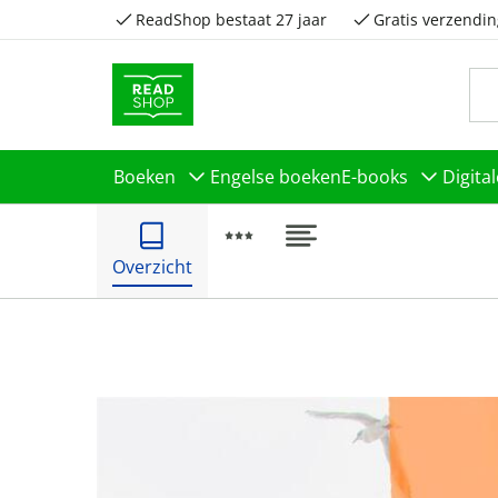
ReadShop bestaat 27 jaar
Gratis verzendin
Boeken
Engelse boeken
E-books
Digita
Overzicht