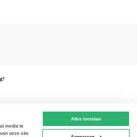
g?
eadshop.nl
Alles toestaan
 32
al media te
van onze site
Aanpassen