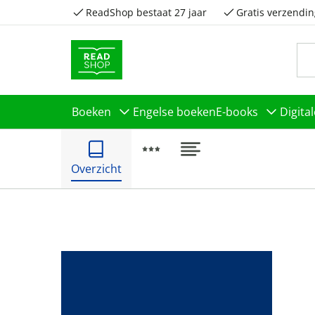
ReadShop bestaat 27 jaar
Gratis verzendin
Boeken
Engelse boeken
E-books
Digita
Overzicht