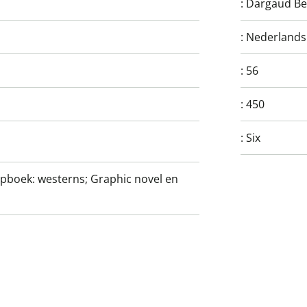
:
Dargaud Be
:
Nederlands
:
56
:
450
:
Six
ripboek: westerns; Graphic novel en