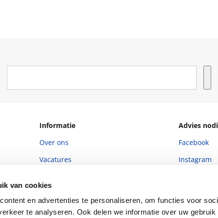
Informatie
Advies nodi
Over ons
Facebook
Vacatures
Instagram
Winkels en openingstijden
helpdesk@r
ik van cookies
Cadeaukaart
088 - 133 84
ontent en advertenties te personaliseren, om functies voor soci
Ondernemer worden
erkeer te analyseren. Ook delen we informatie over uw gebruik 