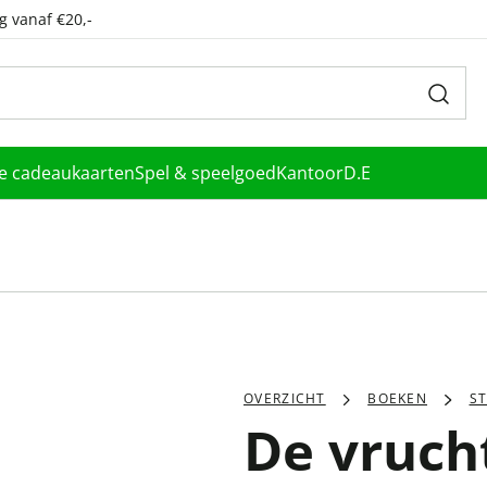
g vanaf €20,-
le cadeaukaarten
Spel & speelgoed
Kantoor
D.E
OVERZICHT
BOEKEN
S
De vruch