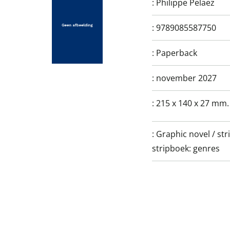
:
Philippe Pelaez
:
9789085587750
:
Paperback
:
november 2027
:
215 x 140 x 27 mm.
:
Graphic novel / st
stripboek: genres