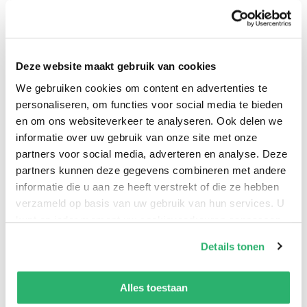
alle kanten belaagd en is op alles voorbereid… behalve
op de ontmoeting met een andere vrouw, een pirate.
Ze heet Mary, alias Mark Read, en is ook verkleed als
Deze website maakt gebruik van cookies
man. De twee vrouwen beginnen een passionele
We gebruiken cookies om content en advertenties te
relatie, tegen de piratencode in en voor de ogen van
personaliseren, om functies voor social media te bieden
Rackham. Hij gunt Ann dit avontuurtje, op een
en om ons websiteverkeer te analyseren. Ook delen we
voorwaarde: niemand op het schip mag weten wat er
informatie over uw gebruik van onze site met onze
aan de hand is. Maar geheimen op zee is geen lang
partners voor social media, adverteren en analyse. Deze
partners kunnen deze gegevens combineren met andere
leven beschoren… Hoelang overleeft het drietal tussen
informatie die u aan ze heeft verstrekt of die ze hebben
de bulderende kanonnen en de ruwe piraten?
verzameld op basis van uw gebruik van hun services. U
kunt op ieder moment uw cookievoorkeuren aanpassen
op onze
cookiebeleid pagina
.
Details tonen
We werken samen met
13 derden
die uw gegevens
kunnen ontvangen en verwerken.
Alles toestaan