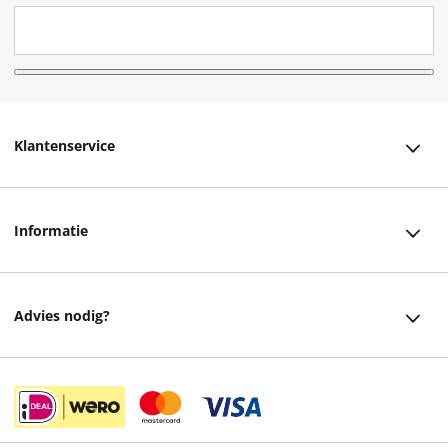
Klantenservice
Klantenservice
Informatie
Bestellen
Over ons
Bezorging
Advies nodig?
Vacatures
Betalen
Facebook
Winkels en openingstijden
Retourneren
Instagram
Cadeaukaart
Veelgestelde vragen