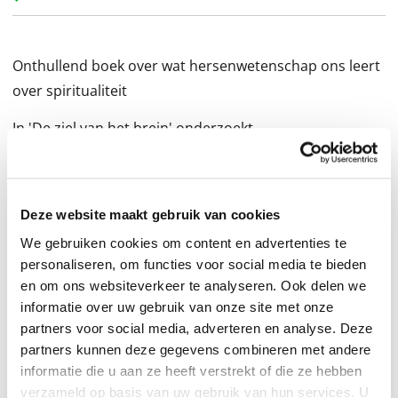
Onthullend boek over wat hersenwetenschap ons leert
over spiritualiteit
In 'De ziel van het brein' onderzoekt
hersenwetenschapper André Aleman, auteur van o.a.
de bestseller 'Het seniorenbrein', de verbinding tussen
geloof en neurowetenschap. Waarom geloven zoveel
Deze website maakt gebruik van cookies
mensen in iets hogers? Is spiritualiteit ingebakken in
We gebruiken cookies om content en advertenties te
onze hersenen of is het een product van cultuur en
personaliseren, om functies voor social media te bieden
ervaring? Deze gerenommeerde neurowetenschapper
en om ons websiteverkeer te analyseren. Ook delen we
laat zien dat onze religieuze overtuigingen nauw
informatie over uw gebruik van onze site met onze
verbonden zijn met hersenactiviteit, maar benadrukt
partners voor social media, adverteren en analyse. Deze
tegelijkertijd dat spiritualiteit meer is dan slechts een
partners kunnen deze gegevens combineren met andere
informatie die u aan ze heeft verstrekt of die ze hebben
product van ons brein. Hiermee laat hij nieuw licht
verzameld op basis van uw gebruik van hun services. U