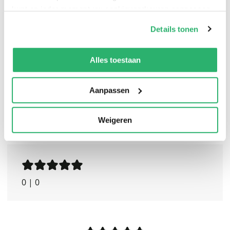
schijnen op een van de belangrijkste en oudste vragen
kunt op ieder moment uw cookievoorkeuren aanpassen
van de mensheid: is er meer dan dat wij zien?
op onze
cookiebeleid pagina
.
Details tonen
We werken samen met
13 derden
die uw gegevens
kunnen ontvangen en verwerken.
Alles toestaan
Aanpassen
Weigeren
0
|
0