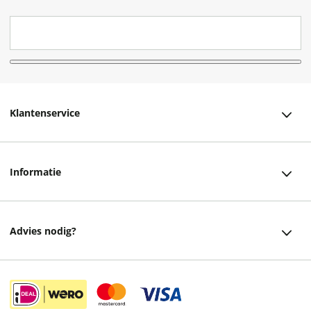
Klantenservice
Klantenservice
Informatie
Bestellen
Over ons
Bezorging
Advies nodig?
Vacatures
Betalen
Facebook
Winkels en openingstijden
Retourneren
Instagram
Cadeaukaart