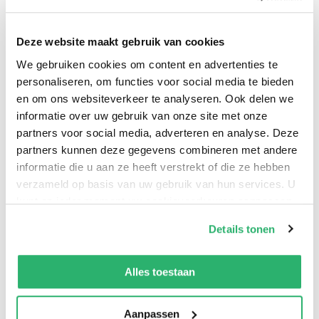
50 inspirerende doedelopdrachten en creatieve
oefeningen voor boekenliefhebbers! Geef het maar
Deze website maakt gebruik van cookies
gewoon toe: je bent een boekenwurm. Omarm je
We gebruiken cookies om content en advertenties te
obsessie en zet je liefde voor literatuur op papier!
personaliseren, om functies voor social media te bieden
Professioneel doedelaar en zelfverklaard boeken-nerd
en om ons websiteverkeer te analyseren. Ook delen we
informatie over uw gebruik van onze site met onze
Gemma Correll prikkelt de verbeelding in dit boek vol
partners voor social media, adverteren en analyse. Deze
creatieve opdrachten en vrolijke literaire feitjes. Met
partners kunnen deze gegevens combineren met andere
haar eigenzinnige en slimme tekenstijl laat ze je zien
informatie die u aan ze heeft verstrekt of die ze hebben
hoe je je favoriete verhalen, auteurs en personages op
verzameld op basis van uw gebruik van hun services. U
je eigen manier kunt doedelen. En natuurlijk is er ook
kunt op ieder moment uw cookievoorkeuren aanpassen
volop ruimte om zelf te tekenen - kortom, het ultieme
op onze
cookiebeleid pagina
.
Details tonen
(cadeau)boek voor creatieve lettervreters!
We werken samen met
13 derden
die uw gegevens
kunnen ontvangen en verwerken.
Alles toestaan
Aanpassen