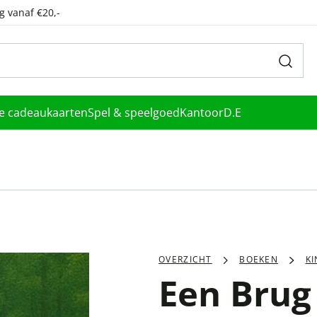
g vanaf €20,-
le cadeaukaarten
Spel & speelgoed
Kantoor
D.E
OVERZICHT
BOEKEN
K
Een Brug