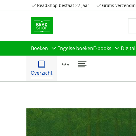
ReadShop bestaat 27 jaar
Gratis verzendin
Boeken
Engelse boeken
E-books
Digita
Overzicht