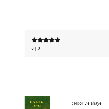
0
|
0
:
Noor Delahaye