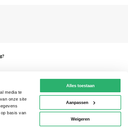
g?
Alles toestaan
eadshop.nl
al media te
 32
van onze site
Aanpassen
 gegevens
 op basis van
Weigeren
p