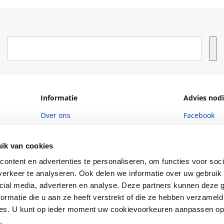
Informatie
Advies nodi
Over ons
Facebook
Vacatures
Instagram
ik van cookies
Winkels en openingstijden
helpdesk@r
ontent en advertenties te personaliseren, om functies voor soci
Cadeaukaart
088 - 133 84
erkeer te analyseren. Ook delen we informatie over uw gebruik 
Ondernemer worden
cial media, adverteren en analyse. Deze partners kunnen deze
ormatie die u aan ze heeft verstrekt of die ze hebben verzameld
Vulnerability Disclosure policy
ces. U kunt op ieder moment uw cookievoorkeuren aanpassen o
a
.