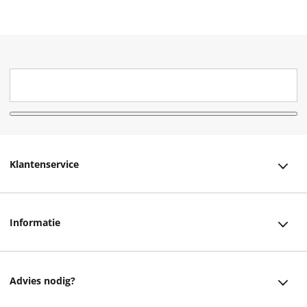
Klantenservice
Klantenservice
Informatie
Bestellen
Over ons
Bezorging
Advies nodig?
Vacatures
Betalen