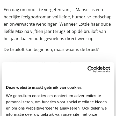
Een dag om nooit te vergeten van Jill Mansell is een
heerlijke feelgoodroman vol liefde, humor, vriendschap
en onverwachte wendingen. Wanneer Lottie haar oude
liefde Max na vijftien jaar terugziet op dé bruiloft van
het jaar, laaien oude gevoelens direct weer op.
De bruiloft kan beginnen, maar waar is de bruid?
Lottie is te gast op dé bruiloft van het jaar, een dag om
nooit te vergeten. Daar ziet ze Max voor het eerst in
vijftien jaar. Hun laatste kus was de beste uit Lotties
leven. Ze stonden aan de vooravond van een prachtig
Deze website maakt gebruik van cookies
liefdesverhaal. Toen gebeurde er iets schokkends dat
We gebruiken cookies om content en advertenties te
hen uit elkaar dreef. Nu is hij hier, natuurlijk knap als
personaliseren, om functies voor social media te bieden
altijd, en hij plaagt Lottie weer als vanouds - en die
en om ons websiteverkeer te analyseren. Ook delen we
tintelende elektrische aantrekkingskracht is meteen
informatie over uw gebruik van onze site met onze