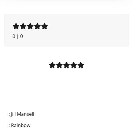
0
|
0
:
Jill Mansell
:
Rainbow