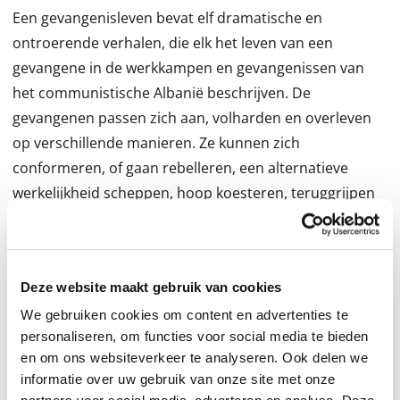
Een gevangenisleven bevat elf dramatische en
ontroerende verhalen, die elk het leven van een
gevangene in de werkkampen en gevangenissen van
het communistische Albanië beschrijven. De
gevangenen passen zich aan, volharden en overleven
op verschillende manieren. Ze kunnen zich
conformeren, of gaan rebelleren, een alternatieve
werkelijkheid scheppen, hoop koesteren, teruggrijpen
op herinneringen aan verloren liefdes. Of ze bedenken
vreemde en surrealistische strategieën van verzet. De
personages in de verschillende verhalen zijn met elkaar
Deze website maakt gebruik van cookies
verbonden en creëren in hun menselijke relaties een
We gebruiken cookies om content en advertenties te
totaalbeeld van een geheime en angstaanjagende
personaliseren, om functies voor social media te bieden
wereld. In de achtergrondverhalen van de gevangenen,
en om ons websiteverkeer te analyseren. Ook delen we
de anekdotes die ze vertellen en hun politieke
informatie over uw gebruik van onze site met onze
discussies reikt het boek verder dan de muren en het