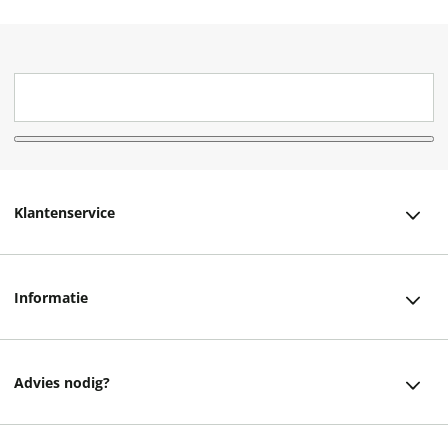
Klantenservice
Klantenservice
Informatie
Bestellen
Over ons
Bezorging
Advies nodig?
Vacatures
Betalen
Facebook
Winkels en openingstijden