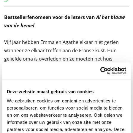
Bestsellerfenomeen voor de lezers van
Al het blauw
van de hemel
Vijf jaar hebben Emma en Agathe elkaar niet gezien
wanneer ze elkaar treffen aan de Franse kust. Hun
geliefde oma is overleden en ze moeten het huis
leeghalen. Terwijl ze proberen de afstand tot elkaar te
overbruggen tijdens zwemsessies en nachtelijk
sterrenkijken, schuiven ze langzaam terug in de rollen
van vroeger.
Deze website maakt gebruik van cookies
We gebruiken cookies om content en advertenties te
personaliseren, om functies voor social media te bieden
Met een moeder die vaak niet beschikbaar was
en om ons websiteverkeer te analyseren. Ook delen we
vanwege een alcoholprobleem, was het voor Emma
informatie over uw gebruik van onze site met onze
vanzelfsprekend om de verantwoordelijke oudere zus
partners voor social media, adverteren en analyse. Deze