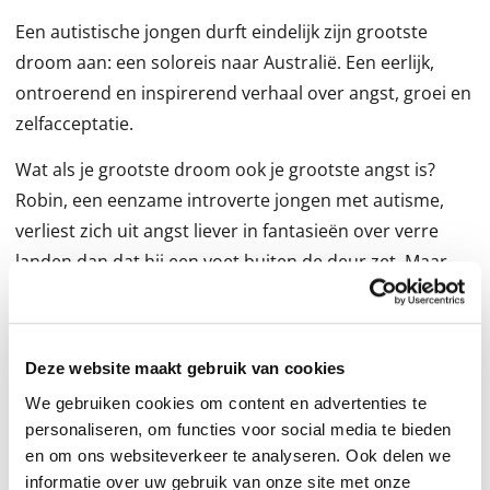
Een autistische jongen durft eindelijk zijn grootste
droom aan: een soloreis naar Australië. Een eerlijk,
ontroerend en inspirerend verhaal over angst, groei en
zelfacceptatie.
Wat als je grootste droom ook je grootste angst is?
Robin, een eenzame introverte jongen met autisme,
verliest zich uit angst liever in fantasieën over verre
landen dan dat hij een voet buiten de deur zet. Maar
hoe bouw je aan een leven als je jezelf niet begrijpt?
Hoe breek je los van eenzaamheid, angst en
verwachtingen? Op zijn vijfendertigste neemt Robin een
Deze website maakt gebruik van cookies
radicaal besluit: hij zet zijn veilige bestaan op pauze om
We gebruiken cookies om content en advertenties te
zijn grootste droom waar te maken – een soloreis naar
personaliseren, om functies voor social media te bieden
Australië. Onderweg ontmoet hij mensen die hun
en om ons websiteverkeer te analyseren. Ook delen we
stempel drukken op zijn avontuur: sommigen bieden
informatie over uw gebruik van onze site met onze