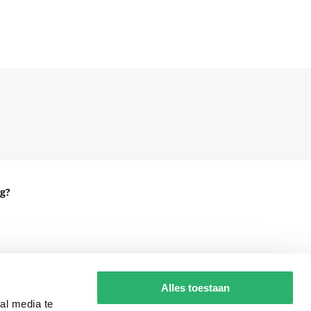
g?
eadshop.nl
Alles toestaan
 32
al media te