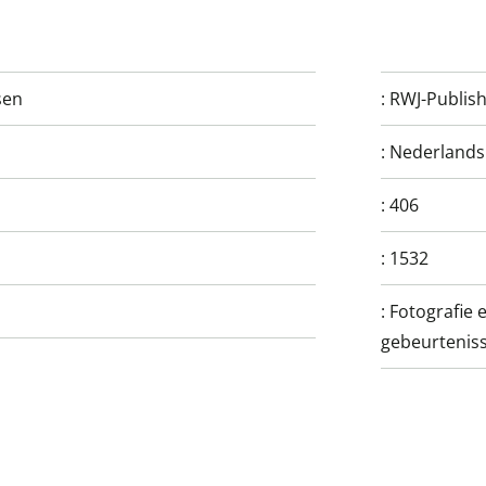
sen
:
RWJ-Publis
:
Nederlands
:
406
:
1532
:
Fotografie e
gebeurtenis