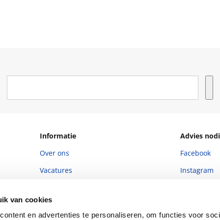
Informatie
Advies nodi
Over ons
Facebook
Vacatures
Instagram
Winkels en openingstijden
helpdesk@r
ik van cookies
Cadeaukaart
088 - 133 84
ontent en advertenties te personaliseren, om functies voor soci