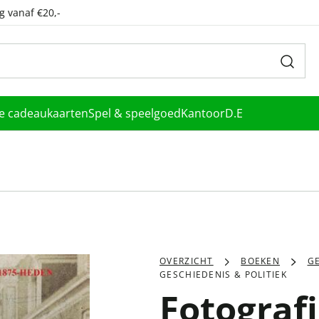
g vanaf €20,-
le cadeaukaarten
Spel & speelgoed
Kantoor
D.E
OVERZICHT
BOEKEN
GE
GESCHIEDENIS & POLITIEK
Fotografi