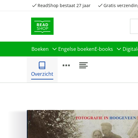
ReadShop bestaat 27 jaar
Gratis verzendin
Boeken
Engelse boeken
E-books
Digita
Overzicht