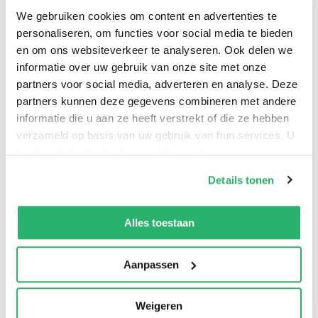
kind als thema.
We gebruiken cookies om content en advertenties te
personaliseren, om functies voor social media te bieden
en om ons websiteverkeer te analyseren. Ook delen we
informatie over uw gebruik van onze site met onze
partners voor social media, adverteren en analyse. Deze
partners kunnen deze gegevens combineren met andere
informatie die u aan ze heeft verstrekt of die ze hebben
verzameld op basis van uw gebruik van hun services. U
kunt op ieder moment uw cookievoorkeuren aanpassen
op onze
cookiebeleid pagina
.
Details tonen
0
|
0
We werken samen met
13 derden
die uw gegevens
kunnen ontvangen en verwerken.
Alles toestaan
Aanpassen
Weigeren