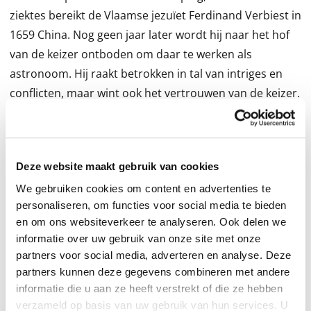
ziektes bereikt de Vlaamse jezuïet Ferdinand Verbiest in
1659 China. Nog geen jaar later wordt hij naar het hof
van de keizer ontboden om daar te werken als
astronoom. Hij raakt betrokken in tal van intriges en
conflicten, maar wint ook het vertrouwen van de keizer.
Chinezen beschuldigen hem ervan dat hij aloude
Chinese tradities overboord zet. Confraters van
Verbiest verwijten hem mee te werken aan bijgelovige
Deze website maakt gebruik van cookies
praktijken. Andere ordes vinden dat de jezuïeten de
We gebruiken cookies om content en advertenties te
katholieke leer en rituelen te veel aanpassen aan de
personaliseren, om functies voor social media te bieden
Chinese gebruiken en klagen in Rome. Verbiest moet
en om ons websiteverkeer te analyseren. Ook delen we
schipperen tussen de belangen van de Portugezen en
informatie over uw gebruik van onze site met onze
de Fransen en moet Hollanders en Russen beletten
partners voor social media, adverteren en analyse. Deze
voet aan grond te krijgen in China. Doorheen al deze
partners kunnen deze gegevens combineren met andere
vijandelijkheden en twisten houdt hij zijn missie voor
informatie die u aan ze heeft verstrekt of die ze hebben
verzameld op basis van uw gebruik van hun services. U
ogen. Zal hij uiteindelijk zijn grote droom, de bekering