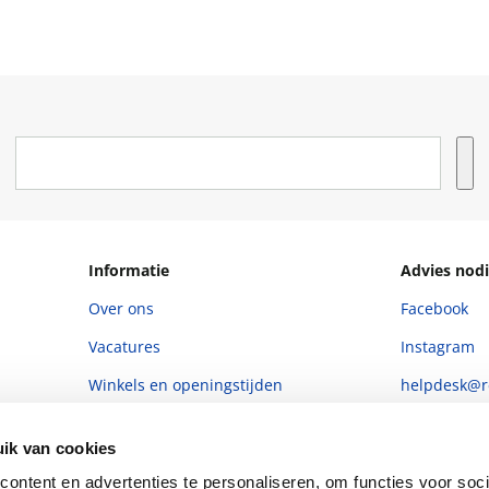
Informatie
Advies nodi
Over ons
Facebook
Vacatures
Instagram
Winkels en openingstijden
helpdesk@r
Cadeaukaart
088 - 133 84
ik van cookies
Ondernemer worden
ontent en advertenties te personaliseren, om functies voor soci