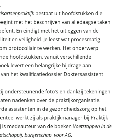
.
isartsenpraktijk
bestaat uit hoofdstukken die
begint met het beschrijven van alledaagse taken
toefent. En eindigt met het uitleggen van de
iteit en veiligheid. Je leest wat procesmatig
 om protocollair te werken. Het onderwerp
lende hoofdstukken, vanuit verschillende
oek levert een belangrijke bijdrage aan
 van het kwalificatiedossier Doktersassistent
zij ondersteunende foto’s en dankzij tekeningen
laten nadenken over de praktijkorganisatie.
de assistenten in de gezondheidszorg op het
eel werkt zij als praktijkmanager bij Praktijk
Zij is medeauteur van de boeken
Voetstappen in de
aatschappij, burgerschap
voor AG.