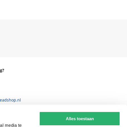
g?
eadshop.nl
 32
Alles toestaan
al media te