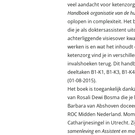
veel aandacht voor ketenzorg
Handboek organisatie van de hu
oplopen in complexiteit. Het 
die je als doktersassistent ui
achterliggende visiesover kwal
werken is en wat het inhoudt
ketenzorg vind je in verschil
invalshoeken terug. Dit handb
deeltaken B1-K1, B1-K3, B1-K4
(01-08-2015).
Het boek is toegankelijk dank
van Rosali Dewi Bosma die je 
Barbara van Abshoven doceer
ROC Midden Nederland. Moment
Catharijnesingel in Utrecht. 
samenleving
en
Assistent en m