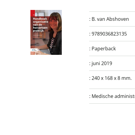
:
B. van Abshoven
:
9789036823135
:
Paperback
:
juni 2019
:
240 x 168 x 8 mm.
:
Medische adminis