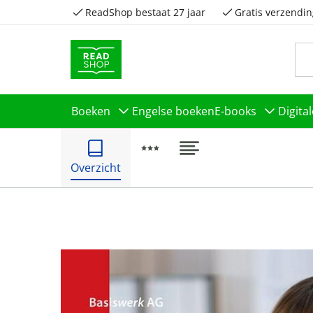
ReadShop bestaat 27 jaar
Gratis verzendin
Boeken
Engelse boeken
E-books
Digita
Overzicht