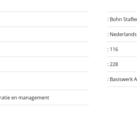
:
Bohn Stafl
:
Nederlands
:
116
:
228
:
Basiswerk 
tratie en management