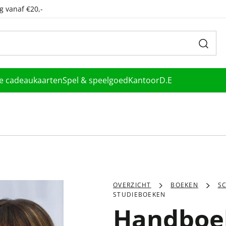
g vanaf €20,-
le cadeaukaarten
Spel & speelgoed
Kantoor
D.E
OVERZICHT
BOEKEN
S
STUDIEBOEKEN
Handboek