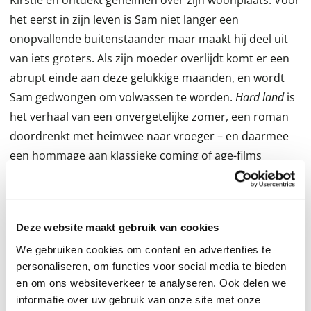
Kirstie en ontdekt geheimen over zijn woonplaats. Voor
het eerst in zijn leven is Sam niet langer een
onopvallende buitenstaander maar maakt hij deel uit
van iets groters. Als zijn moeder overlijdt komt er een
abrupt einde aan deze gelukkige maanden, en wordt
Sam gedwongen om volwassen te worden.
Hard land
is
het verhaal van een onvergetelijke zomer, een roman
doordrenkt met heimwee naar vroeger – en daarmee
een hommage aan klassieke coming of age-films
zoals
The Breakfast Club
en
Stand By Me
.
In de pers
Deze website maakt gebruik van cookies
We gebruiken cookies om content en advertenties te
‘Scène na scène zie je als het ware in technicolor voor
personaliseren, om functies voor social media te bieden
je. Smakelijk, warmhartig popcornvermaak.’ –
Het Parool
en om ons websiteverkeer te analyseren. Ook delen we
informatie over uw gebruik van onze site met onze