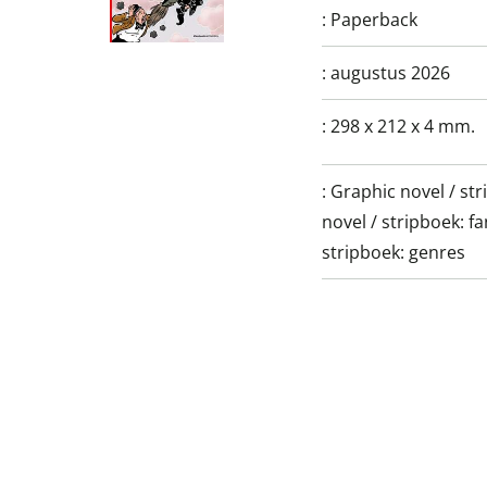
:
Paperback
:
augustus 2026
:
298 x 212 x 4 mm.
:
Graphic novel / str
novel / stripboek: f
stripboek: genres