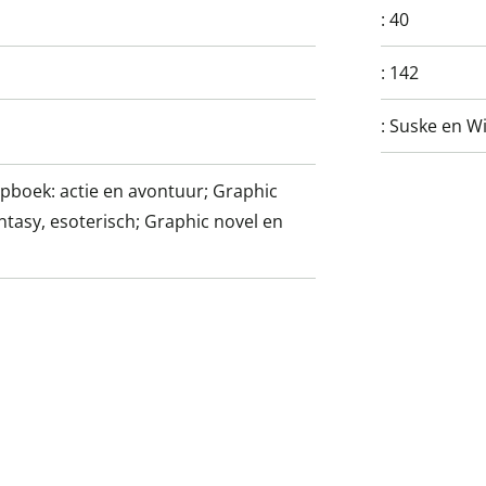
:
40
:
142
:
Suske en W
ipboek: actie en avontuur; Graphic
antasy, esoterisch; Graphic novel en