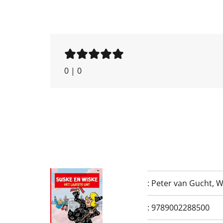
0
|
0
:
Peter van Gucht
,
W
:
9789002288500