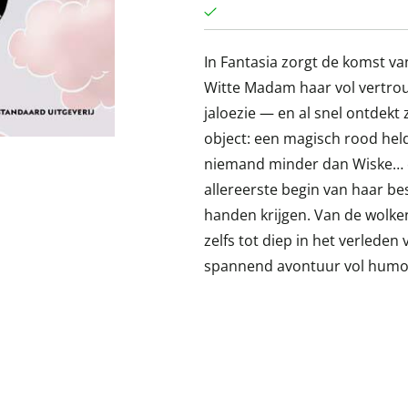
In Fantasia zorgt de komst v
Witte Madam haar vol vertro
jaloezie — en al snel ontdekt
object: een magisch rood helde
niemand minder dan Wiske… e
allereerste begin van haar be
handen krijgen. Van de wolke
zelfs tot diep in het verlede
spannend avontuur vol humor