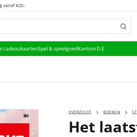
g vanaf €20,-
le cadeaukaarten
Spel & speelgoed
Kantoor
D.E
OVERZICHT
BOEKEN
S
Het laats