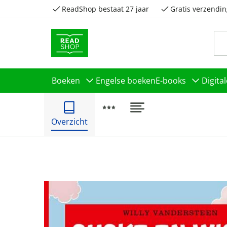
ReadShop bestaat 27 jaar
Gratis verzendin
Boeken
Engelse boeken
E-books
Digita
Overzicht