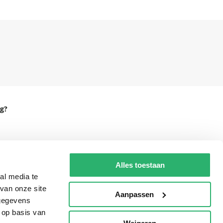
g?
eadshop.nl
Alles toestaan
al media te
 32
van onze site
Aanpassen
 gegevens
 op basis van