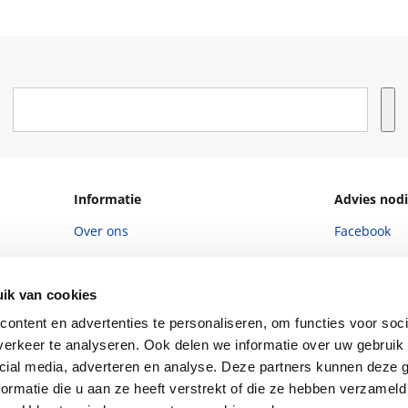
Informatie
Advies nodi
Over ons
Facebook
Vacatures
Instagram
Winkels en openingstijden
helpdesk@r
ik van cookies
ontent en advertenties te personaliseren, om functies voor soci
Cadeaukaart
088 - 133 84
erkeer te analyseren. Ook delen we informatie over uw gebruik 
Ondernemer worden
cial media, adverteren en analyse. Deze partners kunnen deze
ormatie die u aan ze heeft verstrekt of die ze hebben verzameld
Vulnerability Disclosure policy