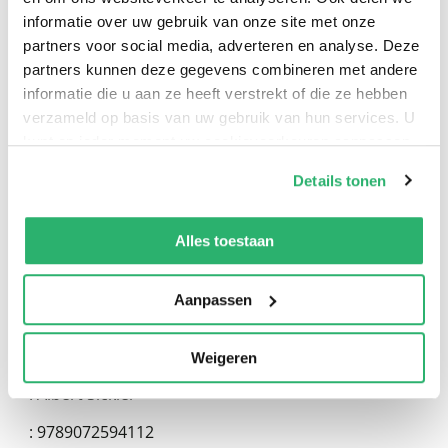
informatie over uw gebruik van onze site met onze
partners voor social media, adverteren en analyse. Deze
partners kunnen deze gegevens combineren met andere
0
|
0
informatie die u aan ze heeft verstrekt of die ze hebben
verzameld op basis van uw gebruik van hun services. U
kunt op ieder moment uw cookievoorkeuren aanpassen
op onze
cookiebeleid pagina
.
Details tonen
We werken samen met
13 derden
die uw gegevens
kunnen ontvangen en verwerken.
Alles toestaan
Aanpassen
:
Ingrid Regout
Weigeren
:
Albert Sickler
:
9789072594112