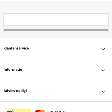
Klantenservice
Klantenservice
Informatie
Bestellen
Over ons
Bezorging
Advies nodig?
Vacatures
Betalen
Facebook
Winkels en openingstijden
Retourneren