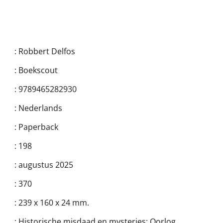
:
Robbert Delfos
:
Boekscout
:
9789465282930
:
Nederlands
:
Paperback
:
198
:
augustus 2025
:
370
:
239 x 160 x 24 mm.
:
Historische misdaad en mysteries; Oorlog,