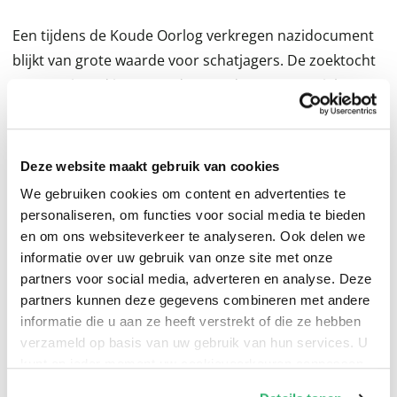
Een tijdens de Koude Oorlog verkregen nazidocument
blijkt van grote waarde voor schatjagers. De zoektocht
naar nazigoud in een ondergronds concentratiekamp
loopt uit op een nachtmerrie.
Begin 1945 hoort de Silezische vluchteling Mieszko de
Deze website maakt gebruik van cookies
SS’er Karl Messner schreeuwen over het redden van
We gebruiken cookies om content en advertenties te
het goud van de Führer en ziet dat Messners dochter
personaliseren, om functies voor social media te bieden
Karin een nazidocument opraapt. 35 jaar later, tijdens
en om ons websiteverkeer te analyseren. Ook delen we
de Koude Oorlog, krijgt dienstplichtig militair Ronald
informatie over uw gebruik van onze site met onze
Duinstee dat document van zijn Duitse vriendin
partners voor social media, adverteren en analyse. Deze
Gerlinde, de dochter van Karin. Het document verwijst
partners kunnen deze gegevens combineren met andere
naar gestolen nazigoud dat opgeslagen is in het
informatie die u aan ze heeft verstrekt of die ze hebben
verzameld op basis van uw gebruik van hun services. U
ondergrondse concentratiekamp Mittelbau-Dora, waar
kunt op ieder moment uw cookievoorkeuren aanpassen
de nazi’s V2-raketten bouwden. Onbekende schatjagers
op onze
cookiebeleid pagina
.
ruiken bloed. Gerlinde verongelukt onder verdachte