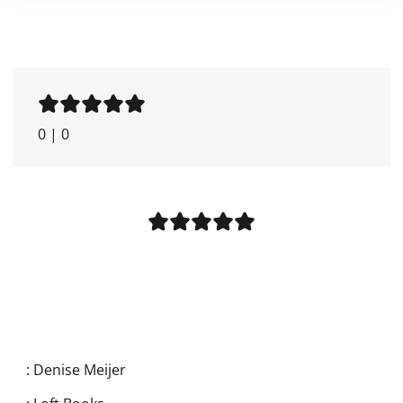
0
|
0
:
Denise Meijer