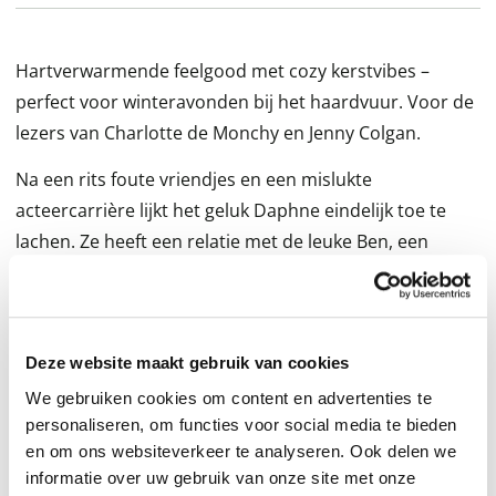
Hartverwarmende feelgood met cozy kerstvibes –
perfect voor winteravonden bij het haardvuur. Voor de
lezers van Charlotte de Monchy en Jenny Colgan.
Na een rits foute vriendjes en een mislukte
acteercarrière lijkt het geluk Daphne eindelijk toe te
lachen. Ze heeft een relatie met de leuke Ben, een
schattige kat en een appartement met een woonkamer
zo groot als een balzaal. Met de feestdagen in aantocht
hint Ben dat deze kerst weleens éxtra speciaal kan
Deze website maakt gebruik van cookies
worden. Zou hij haar ten huwelijk willen vragen?
We gebruiken cookies om content en advertenties te
personaliseren, om functies voor social media te bieden
Dan vraagt Daphnes oud-werkgever haar vlak voor
en om ons websiteverkeer te analyseren. Ook delen we
kerst om hulp. Het hotel waar ze ooit werkte staat
informatie over uw gebruik van onze site met onze
bekend om zijn historische kerstbal, maar het