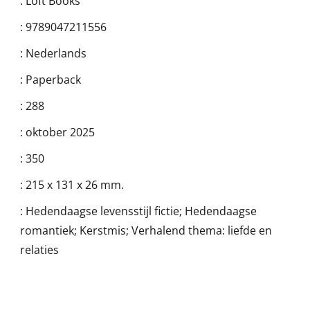
:
Loft Books
:
9789047211556
:
Nederlands
:
Paperback
:
288
:
oktober 2025
:
350
:
215 x 131 x 26 mm.
:
Hedendaagse levensstijl fictie; Hedendaagse
romantiek; Kerstmis; Verhalend thema: liefde en
relaties