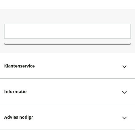
Klantenservice
Klantenservice
Informatie
Bestellen
Over ons
Bezorging
Advies nodig?
Vacatures
Betalen
Facebook