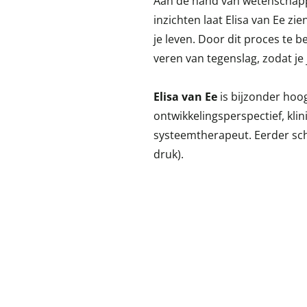
Aan de hand van wetenschappe
inzichten laat Elisa van Ee zi
je leven. Door dit proces te 
veren van tegenslag, zodat je
Elisa van Ee
is bijzonder hoo
ontwikkelingsperspectief, kl
systeemtherapeut. Eerder sc
druk).