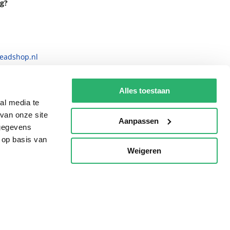
g?
eadshop.nl
 32
Alles toestaan
al media te
van onze site
Aanpassen
 gegevens
 op basis van
Weigeren
p
voorwaarden
Privacy
Cookies
Disclaimer