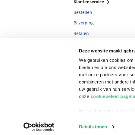
Klantenservice
Bestellen
Bezorging
Betalen
Retourneren
Deze website maakt gebru
Veelgestelde vragen
We gebruiken cookies om c
bieden en om ons websitev
met onze partners voor so
combineren met andere inf
uw gebruik van hun servi
onze
cookiebeleid pagin
We werken samen met
13
©
2026
ReadShop
Details tonen