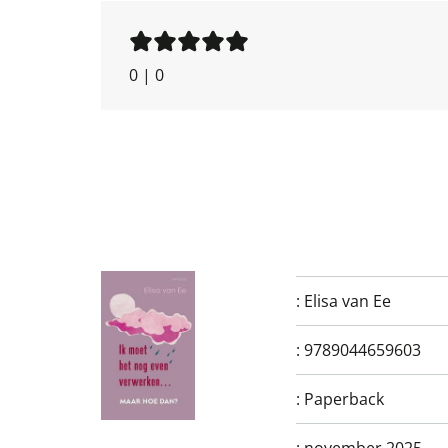
0
|
0
:
Elisa van Ee
:
9789044659603
:
Paperback