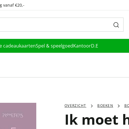
g vanaf €20,-
le cadeaukaarten
Spel & speelgoed
Kantoor
D.E
OVERZICHT
BOEKEN
B
Ik moet 