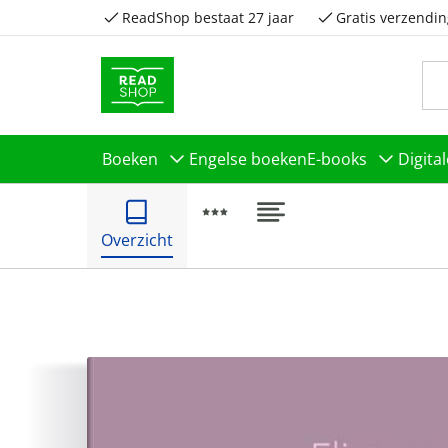
ReadShop bestaat 27 jaar
Gratis verzendin
Boeken
Engelse boeken
E-books
Digita
Overzicht