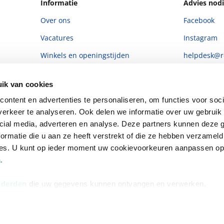
Informatie
Advies nodi
Over ons
Facebook
Vacatures
Instagram
Winkels en openingstijden
helpdesk@r
Cadeaukaart
088 - 133 84
ik van cookies
Ondernemer worden
ontent en advertenties te personaliseren, om functies voor soci
Vulnerability Disclosure policy
erkeer te analyseren. Ook delen we informatie over uw gebruik 
cial media, adverteren en analyse. Deze partners kunnen deze
ormatie die u aan ze heeft verstrekt of die ze hebben verzameld
ces. U kunt op ieder moment uw cookievoorkeuren aanpassen o
a
.
 derden
die uw gegevens kunnen ontvangen en verwerken.
Algemene 