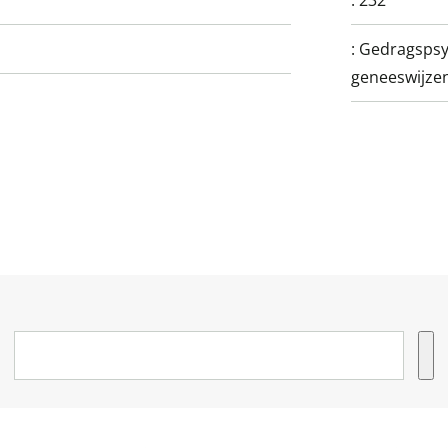
:
232
:
Gedragspsy
geneeswijze