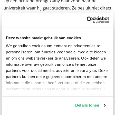
Op een ochtend brengt Gaby haar zoon naar de
universiteit waar hij gaat studeren. Ze besluit niet direct
terug te keren naar haar man en huis in Londen, maar
springt op de trein de andere kant op. Deze voert haar
naar een afgelegen dorp waar ze op zoek gaat naar
Nancy, van jongs af aan haar beste vriendin.
Deze website maakt gebruik van cookies
We gebruiken cookies om content en advertenties te
Bijna twintig jaar geleden verdween Nancy ineens uit
personaliseren, om functies voor social media te bieden
Gaby’s leven – zonder ooit aan te geven wat de oorzaak
en om ons websiteverkeer te analyseren. Ook delen we
informatie over uw gebruik van onze site met onze
van de breuk was. En nu wil Gaby eindelijk weten
partners voor social media, adverteren en analyse. Deze
waarom. Want wat is de waarheid, welke geheim houdt
partners kunnen deze gegevens combineren met andere
Nancy verborgen?
informatie die u aan ze heeft verstrekt of die ze hebben
verzameld op basis van uw gebruik van hun services. U
kunt op ieder moment uw cookievoorkeuren aanpassen
op onze
cookiebeleid pagina
.
Details tonen
We werken samen met
13 derden
die uw gegevens