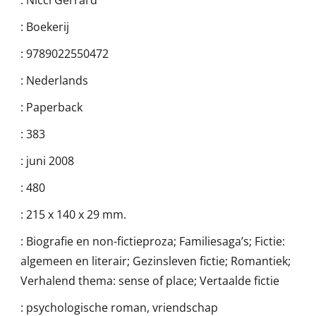
:
Nicci Gerrard
:
Boekerij
:
9789022550472
:
Nederlands
:
Paperback
:
383
:
juni 2008
:
480
:
215 x 140 x 29 mm.
:
Biografie en non-fictieproza; Familiesaga’s; Fictie:
algemeen en literair; Gezinsleven fictie; Romantiek;
Verhalend thema: sense of place; Vertaalde fictie
:
psychologische roman, vriendschap