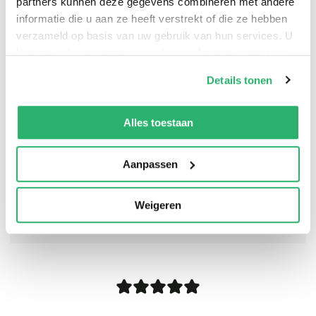
partners kunnen deze gegevens combineren met andere
informatie die u aan ze heeft verstrekt of die ze hebben
verzameld op basis van uw gebruik van hun services. U
kunt op ieder moment uw cookievoorkeuren aanpassen
op onze
cookiebeleid pagina
.
Details tonen
We werken samen met
13 derden
die uw gegevens
kunnen ontvangen en verwerken.
Alles toestaan
Aanpassen
Weigeren
0
|
0