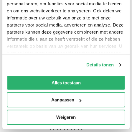
arresten van de Hoge Raad op het gebied van de
personaliseren, om functies voor social media te bieden
en om ons websiteverkeer te analyseren. Ook delen we
loonheffingen. Deze uitspraken zijn speciaal
informatie over uw gebruik van onze site met onze
geselecteerd voor gebruik in het onderwijs.
partners voor social media, adverteren en analyse. Deze
partners kunnen deze gegevens combineren met andere
informatie die u aan ze heeft verstrekt of die ze hebben
verzameld op basis van uw gebruik van hun services. U
kunt op ieder moment uw cookievoorkeuren aanpassen
op onze
cookiebeleid pagina
.
Details tonen
We werken samen met
13 derden
die uw gegevens
kunnen ontvangen en verwerken.
Alles toestaan
0
|
0
Aanpassen
Weigeren