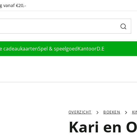
g vanaf €20,-
le cadeaukaarten
Spel & speelgoed
Kantoor
D.E
OVERZICHT
BOEKEN
K
Kari en 