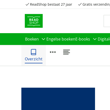
ReadShop bestaat 27 jaar
Gratis verzendin
Boeken
Engelse boeken
E-books
Digita
Overzicht