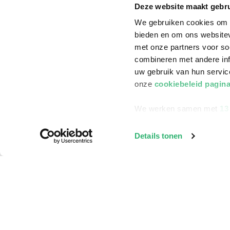
Klantenservice
Deze website maakt gebru
Bestellen
We gebruiken cookies om c
bieden en om ons websitev
Bezorging
met onze partners voor so
Betalen
combineren met andere inf
Retourneren
uw gebruik van hun servi
onze
cookiebeleid pagin
Veelgestelde vragen
We werken samen met
13
Details tonen
©
2026
ReadShop