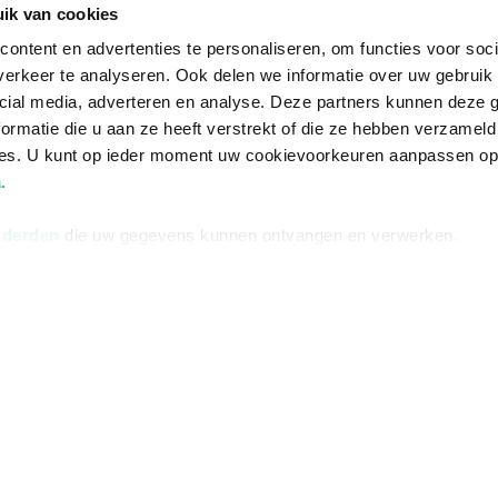
Informatie
Advies nodi
ik van cookies
Over ons
Facebook
ontent en advertenties te personaliseren, om functies voor soci
erkeer te analyseren. Ook delen we informatie over uw gebruik 
Vacatures
Instagram
cial media, adverteren en analyse. Deze partners kunnen deze
Winkels en openingstijden
helpdesk@r
ormatie die u aan ze heeft verstrekt of die ze hebben verzameld
Cadeaukaart
088 - 133 84
ces. U kunt op ieder moment uw cookievoorkeuren aanpassen o
a
.
Ondernemer worden
Vulnerability Disclosure policy
 derden
die uw gegevens kunnen ontvangen en verwerken.
Algemene 