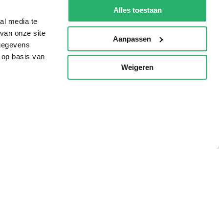
g?
Alles toestaan
al media te
van onze site
Aanpassen
 gegevens
eadshop.nl
 op basis van
Weigeren
 32
p
voorwaarden
Privacy
Cookies
Disclaimer