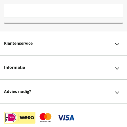
Klantenservice
Klantenservice
Informatie
Bestellen
Over ons
Bezorging
Advies nodig?
Vacatures
Betalen
Facebook
Winkels en openingstijden
Retourneren
Instagram
Cadeaukaart