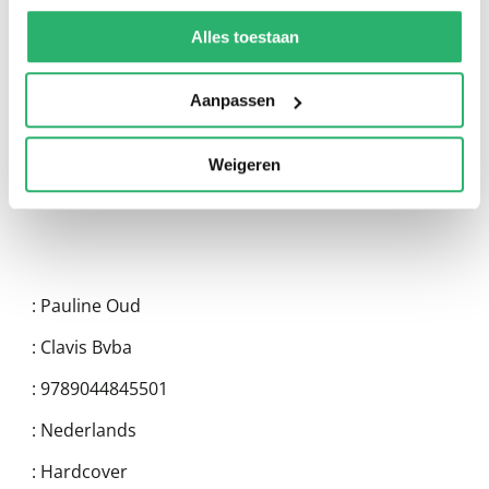
We werken samen met
13 derden
die uw gegevens
0
|
0
kunnen ontvangen en verwerken.
Alles toestaan
Aanpassen
Weigeren
:
Pauline Oud
:
Clavis Bvba
:
9789044845501
:
Nederlands
:
Hardcover