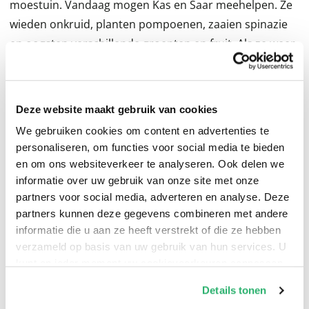
moestuin. Vandaag mogen Kas en Saar meehelpen. Ze
wieden onkruid, planten pompoenen, zaaien spinazie
en oogsten verschillende groenten en fruit. Als ze weer
thuis zijn, maken ze een verse salade en schaaltjes vol
rode aardbeien. Mmm, zo lekker! Een vrolijk en
herkenbaar prentenboek over tuinieren in de
Deze website maakt gebruik van cookies
moestuin. Voor kinderen met groene vingers vanaf 3
We gebruiken cookies om content en advertenties te
jaar.
personaliseren, om functies voor social media te bieden
en om ons websiteverkeer te analyseren. Ook delen we
informatie over uw gebruik van onze site met onze
partners voor social media, adverteren en analyse. Deze
partners kunnen deze gegevens combineren met andere
informatie die u aan ze heeft verstrekt of die ze hebben
verzameld op basis van uw gebruik van hun services. U
kunt op ieder moment uw cookievoorkeuren aanpassen
op onze
cookiebeleid pagina
.
Details tonen