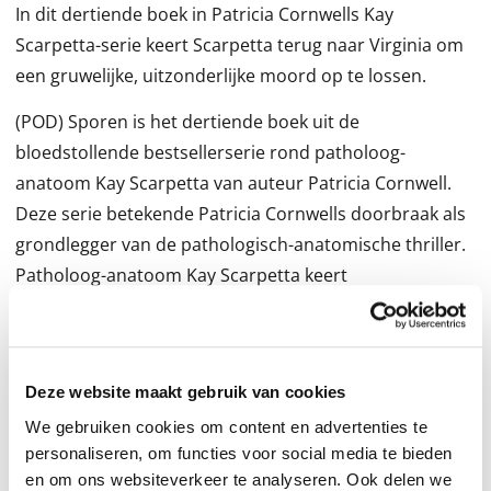
In dit dertiende boek in Patricia Cornwells Kay
Scarpetta-serie keert Scarpetta terug naar Virginia om
een gruwelijke, uitzonderlijke moord op te lossen.
(POD) Sporen is het dertiende boek uit de
bloedstollende bestsellerserie rond patholoog-
anatoom Kay Scarpetta van auteur Patricia Cornwell.
Deze serie betekende Patricia Cornwells doorbraak als
grondlegger van de pathologisch-anatomische thriller.
Patholoog-anatoom Kay Scarpetta keert
noodgedwongen terug naar het onderzoekscentrum
waar ze vijf jaar eerder na dramatische gebeurtenissen
moest vertrekken. Haar opvolger, Joel Marcus, heeft
Deze website maakt gebruik van cookies
haar hulp nodig bij een uitzonderlijke lijkschouwing:
een veertienjarig meisje is vermoord en tot dusver zijn
We gebruiken cookies om content en advertenties te
personaliseren, om functies voor social media te bieden
er zeer weinig aanwijzingen die tot een dader kunnen
en om ons websiteverkeer te analyseren. Ook delen we
leiden. Opnieuw wordt Kay in een onmogelijke positie