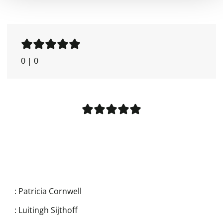
0
|
0
:
Patricia Cornwell
:
Luitingh Sijthoff