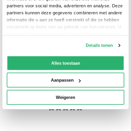
partners voor social media, adverteren en analyse. Deze
partners kunnen deze gegevens combineren met andere
informatie die u aan ze heeft verstrekt of die ze hebben
verzameld op basis van uw gebruik van hun services. U
kunt op ieder moment uw cookievoorkeuren aanpassen
op onze
cookiebeleid pagina
.
Details tonen
We werken samen met
13 derden
die uw gegevens
kunnen ontvangen en verwerken.
Alles toestaan
0
|
0
Aanpassen
Weigeren