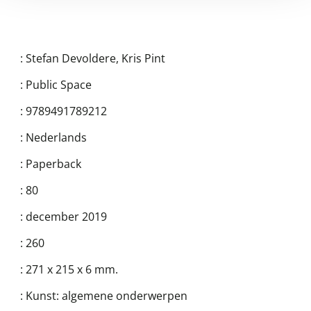
:
Stefan Devoldere
,
Kris Pint
:
Public Space
:
9789491789212
:
Nederlands
:
Paperback
:
80
:
december 2019
:
260
:
271 x 215 x 6 mm.
:
Kunst: algemene onderwerpen