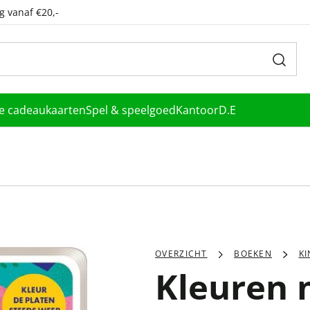
g vanaf €20,-
le cadeaukaarten
Spel & speelgoed
Kantoor
D.E
OVERZICHT
BOEKEN
K
Kleuren 