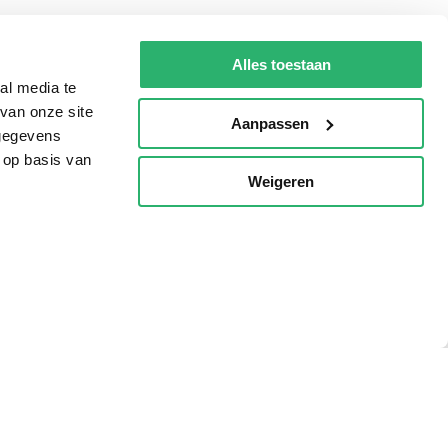
g?
Alles toestaan
al media te
van onze site
Aanpassen
eadshop.nl
 gegevens
 op basis van
 32
Weigeren
p
voorwaarden
Privacy
Cookies
Disclaimer