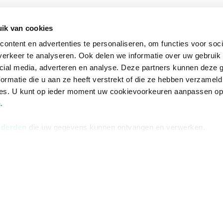
Informatie
Advies nodi
ik van cookies
Over ons
Facebook
ontent en advertenties te personaliseren, om functies voor soci
Vacatures
Instagram
erkeer te analyseren. Ook delen we informatie over uw gebruik 
Winkels en openingstijden
helpdesk@r
cial media, adverteren en analyse. Deze partners kunnen deze
ormatie die u aan ze heeft verstrekt of die ze hebben verzameld
Cadeaukaart
088 - 133 84
ces. U kunt op ieder moment uw cookievoorkeuren aanpassen o
Ondernemer worden
a
.
Vulnerability Disclosure policy
 derden
die uw gegevens kunnen ontvangen en verwerken.
Algemene 