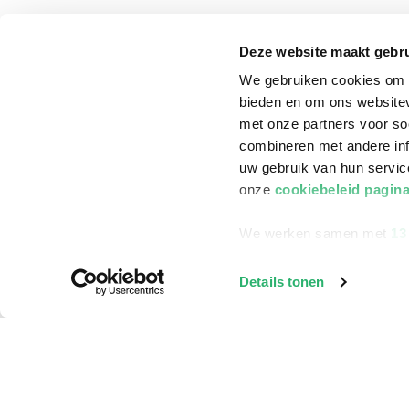
Klantenservice
Deze website maakt gebru
Bestellen
We gebruiken cookies om c
Bezorging
bieden en om ons websitev
Betalen
met onze partners voor so
combineren met andere inf
Retourneren
uw gebruik van hun servi
Veelgestelde vragen
onze
cookiebeleid pagin
We werken samen met
13
Details tonen
©
2026
ReadShop