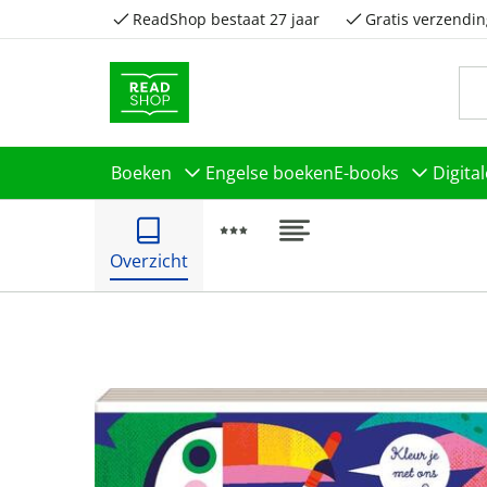
ReadShop bestaat 27 jaar
Gratis verzendin
Boeken
Engelse boeken
E-books
Digita
Overzicht