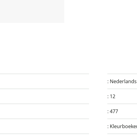
:
Nederlands
:
12
:
477
:
Kleurboeke