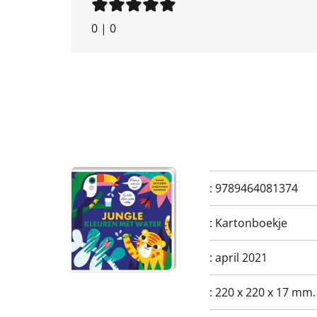
0
|
0
:
9789464081374
:
Kartonboekje
:
april 2021
:
220 x 220 x 17 mm.