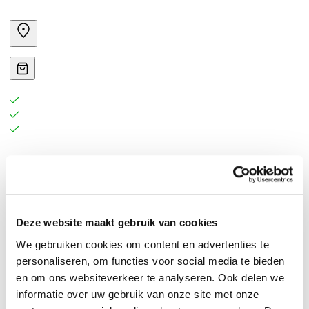
INVUL LOGBOEK - ALLES WAT JE NABESTAANDEN
MOETEN WETEN ALS JE ER NIET MEER BENT. In dit
invulboek kun je je laatste wensen noteren. Plus alle
Deze website maakt gebruik van cookies
belangrijke informatie die nabestaanden nodig hebben.
Hiermee kunnen je geliefden gemakkelijk alles regelen
We gebruiken cookies om content en advertenties te
personaliseren, om functies voor social media te bieden
én de juiste beslissingen nemen. Een hele
en om ons websiteverkeer te analyseren. Ook delen we
geruststelling! In dit notitieboek noteer je óók alle
informatie over uw gebruik van onze site met onze
informatie die nodig is voor alle online zaken. Jouw